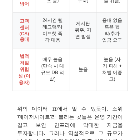
즈 등)
구축)
출 위험)
방어
24시간 텔
응대 없음
고객
게시판
레그램/라
혹은 협
센터
위주, 지
이브챗 즉
박/추가
(CS)
연 발생
응대
각 대응
입금 요구
법적
매우 높음
높음 (사
처벌
(단속 시 대
기 피해 +
위험
높음
규모 DB 적
처벌 이중
성 (이
발)
고)
용자)
위의 데이터 표에서 알 수 있듯이, 소위
'메이저사이트'라 불리는 곳들은 운영 기간이
길고 보안 인프라에 막대한 자금을
투자합니다. 그러나 역설적으로 그 규모가