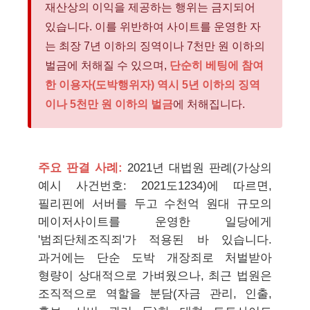
재산상의 이익을 제공하는 행위는 금지되어
있습니다. 이를 위반하여 사이트를 운영한 자
는 최장 7년 이하의 징역이나 7천만 원 이하의
벌금에 처해질 수 있으며,
단순히 베팅에 참여
한 이용자(도박행위자) 역시 5년 이하의 징역
이나 5천만 원 이하의 벌금
에 처해집니다.
주요 판결 사례:
2021년 대법원 판례(가상의
예시 사건번호: 2021도1234)에 따르면,
필리핀에 서버를 두고 수천억 원대 규모의
메이저사이트를 운영한 일당에게
'범죄단체조직죄'가 적용된 바 있습니다.
과거에는 단순 도박 개장죄로 처벌받아
형량이 상대적으로 가벼웠으나, 최근 법원은
조직적으로 역할을 분담(자금 관리, 인출,