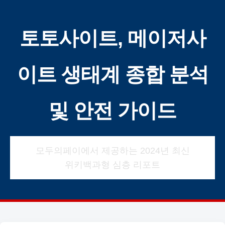
토토사이트, 메이저사
이트 생태계 종합 분석
및 안전 가이드
모두의페이에서 제공하는 2024년 최신
위키백과형 심층 리포트