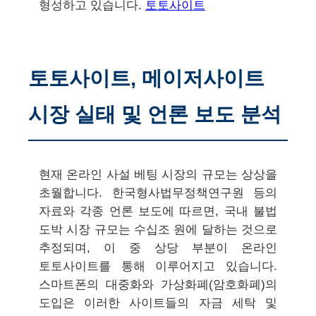
형성하고 있습니다.
토토사이트
토토사이트, 메이저사이트
시장 실태 및 언론 보도 분석
현재 온라인 사설 베팅 시장의 규모는 상상을
초월합니다. 한국형사법무정책연구원 등의
자료와 각종 언론 보도에 따르면, 국내 불법
도박 시장 규모는 수십조 원에 달하는 것으로
추정되며, 이 중 상당 부분이 온라인
토토사이트를 통해 이루어지고 있습니다.
스마트폰의 대중화와 가상화폐(암호화폐)의
도입은 이러한 사이트들의 자금 세탁 및