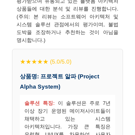
평가받으며 유통되고 있는 플랫폼 아키텍처
상품들에 대한 분석 및 리뷰를 진행합니다.
(주의: 본 리뷰는 소프트웨어 아키텍처 및
시스템 솔루션 관점에서의 평가이며, 불법
도박을 조장하거나 추천하는 것이 아님을
명시합니다.)
★★★★★ (5.0/5.0)
상품명: 프로젝트 알파 (Project
Alpha System)
솔루션 특징:
이 솔루션은 주로 7년
이상 장기 운영된 메이저사이트들이
채택하고 있는 시스템
아키텍처입니다. 가장 큰 특징은
유럽형 UI/UX를 차용하여 사용자