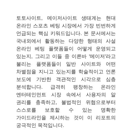
토토사이트, 메이저사이트 생태계는 현대
온라인 스포츠 베팅 시장에서 가장 빈번하게
언급되는 핵심 키워드입니다. 본 문서에서는
국내외에서 활동하는 다양한 형태의 사설
온라인 베팅 플랫폼들이 어떻게 운영되고
있는지, 그리고 이들 중 이른바 '메이저'라고
불리는 플랫폼들이 일반 사이트와 어떤
차별점을 지니고 있는지를 학술적이고 언론
보도에 기반한 객관적인 시각으로 심층
분석합니다. 급격히 팽창하는 온라인
엔터테인먼트 시장 속에서 사용자의 알
권리를 충족하고, 불법적인 위협으로부터
스스로를 보호할 수 있는 명확한
가이드라인을 제시하는 것이 이 리포트의
궁극적인 목적입니다.