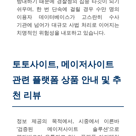
방대하기 때문에 경찰청의 집중 타깃이 되기
쉬우며, 한 번 단속에 걸릴 경우 수만 명의
이용자 데이터베이스가 고스란히 수사
기관에 넘어가 대규모 사법 처리로 이어지는
치명적인 위험성을 내포하고 있습니다.
토토사이트, 메이저사이트
관련 플랫폼 상품 안내 및 추
천 리뷰
정보 제공의 목적에서, 시중에서 이른바
'검증된 메이저사이트 솔루션'으로