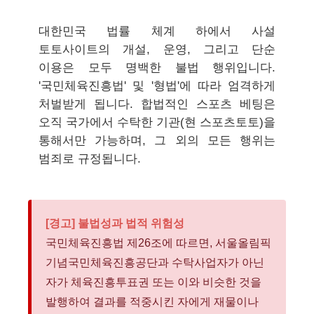
대한민국 법률 체계 하에서 사설
토토사이트의 개설, 운영, 그리고 단순
이용은 모두 명백한 불법 행위입니다.
'국민체육진흥법' 및 '형법'에 따라 엄격하게
처벌받게 됩니다. 합법적인 스포츠 베팅은
오직 국가에서 수탁한 기관(현 스포츠토토)을
통해서만 가능하며, 그 외의 모든 행위는
범죄로 규정됩니다.
[경고] 불법성과 법적 위험성
국민체육진흥법 제26조에 따르면, 서울올림픽
기념국민체육진흥공단과 수탁사업자가 아닌
자가 체육진흥투표권 또는 이와 비슷한 것을
발행하여 결과를 적중시킨 자에게 재물이나