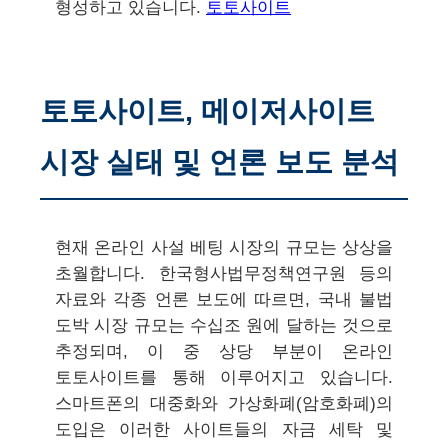
형성하고 있습니다.
토토사이트
토토사이트, 메이저사이트
시장 실태 및 언론 보도 분석
현재 온라인 사설 베팅 시장의 규모는 상상을
초월합니다. 한국형사법무정책연구원 등의
자료와 각종 언론 보도에 따르면, 국내 불법
도박 시장 규모는 수십조 원에 달하는 것으로
추정되며, 이 중 상당 부분이 온라인
토토사이트를 통해 이루어지고 있습니다.
스마트폰의 대중화와 가상화폐(암호화폐)의
도입은 이러한 사이트들의 자금 세탁 및