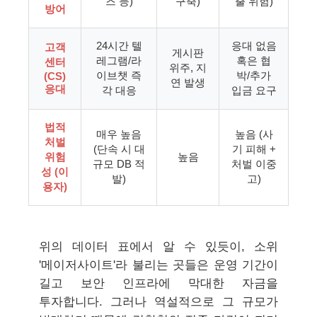
즈 등)
구축)
출 위험)
방어
24시간 텔
응대 없음
고객
게시판
레그램/라
혹은 협
센터
위주, 지
이브챗 즉
박/추가
(CS)
연 발생
응대
각 대응
입금 요구
법적
매우 높음
높음 (사
처벌
(단속 시 대
기 피해 +
위험
높음
규모 DB 적
처벌 이중
성 (이
발)
고)
용자)
위의 데이터 표에서 알 수 있듯이, 소위
'메이저사이트'라 불리는 곳들은 운영 기간이
길고 보안 인프라에 막대한 자금을
투자합니다. 그러나 역설적으로 그 규모가