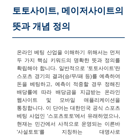
토토사이트, 메이저사이트의
뜻과 개념 정의
온라인 베팅 산업을 이해하기 위해서는 먼저
두 가지 핵심 키워드의 명확한 뜻과 정의를
확립해야 합니다. 일반적으로 '토토사이트'란
스포츠 경기의 결과(승/무/패 등)를 예측하여
돈을 베팅하고, 예측이 적중할 경우 정해진
배당률에 따라 배당금을 지급받는 온라인
웹사이트 및 모바일 애플리케이션을
통칭합니다. 이 단어는 대한민국 공식 스포츠
베팅 사업인 '스포츠토토'에서 유래하였으나,
현재는 민간에서 사적으로 운영되는 이른바
'사설토토'를 지칭하는 대명사로