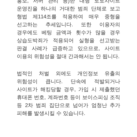
홍보, 서버 관리 등)한 대형 토토사이트
운영진을 하나의 거대한 범죄 단체로 보고
형법 제114조를 적용하여 매우 중형을
선고하는 추세입니다. 또한 이용자의
경우에도 베팅 금액과 횟수가 많을 경우
상습도박죄가 적용되어 실형을 선고받는
판결 사례가 급증하고 있으므로, 사이트
이용의 위험성을 절대 간과해서는 안 됩니다.
법적인 처벌 외에도 개인정보 유출의
위험성이 큽니다. 단속에 적발되거나
사이트가 해킹당할 경우, 가입 시 제출했던
휴대폰 번호, 계좌번호 등이 보이스피싱 조직
등 2차 범죄 집단으로 넘어가 엄청난 추가
피해를 발생시킬 수 있습니다.