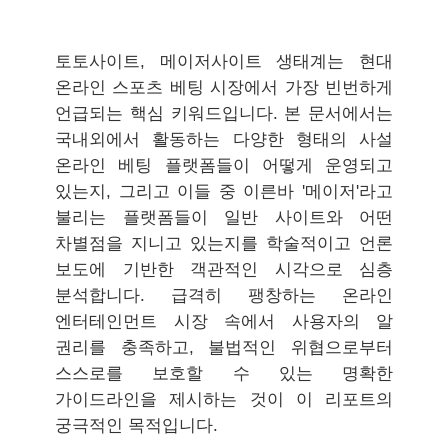
토토사이트, 메이저사이트 생태계는 현대
온라인 스포츠 베팅 시장에서 가장 빈번하게
언급되는 핵심 키워드입니다. 본 문서에서는
국내외에서 활동하는 다양한 형태의 사설
온라인 베팅 플랫폼들이 어떻게 운영되고
있는지, 그리고 이들 중 이른바 '메이저'라고
불리는 플랫폼들이 일반 사이트와 어떤
차별점을 지니고 있는지를 학술적이고 언론
보도에 기반한 객관적인 시각으로 심층
분석합니다. 급격히 팽창하는 온라인
엔터테인먼트 시장 속에서 사용자의 알
권리를 충족하고, 불법적인 위협으로부터
스스로를 보호할 수 있는 명확한
가이드라인을 제시하는 것이 이 리포트의
궁극적인 목적입니다.