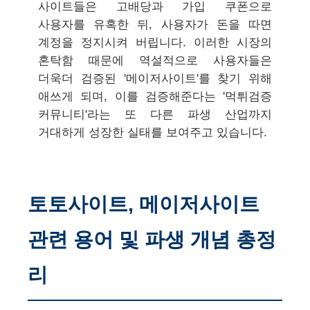
사이트들은 고배당과 가입 쿠폰으로
사용자를 유혹한 뒤, 사용자가 돈을 따면
계정을 정지시켜 버립니다. 이러한 시장의
혼탁함 때문에 역설적으로 사용자들은
더욱더 검증된 '메이저사이트'를 찾기 위해
애쓰게 되며, 이를 검증해준다는 '먹튀검증
커뮤니티'라는 또 다른 파생 산업까지
거대하게 성장한 실태를 보여주고 있습니다.
토토사이트, 메이저사이트
관련 용어 및 파생 개념 총정
리