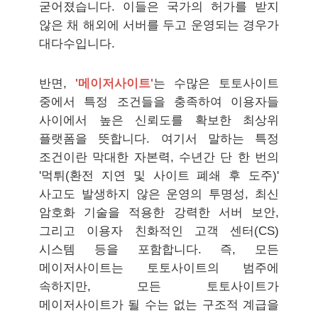
굳어졌습니다. 이들은 국가의 허가를 받지
않은 채 해외에 서버를 두고 운영되는 경우가
대다수입니다.
반면,
'메이저사이트'
는 수많은 토토사이트
중에서 특정 조건들을 충족하여 이용자들
사이에서 높은 신뢰도를 확보한 최상위
플랫폼을 뜻합니다. 여기서 말하는 특정
조건이란 막대한 자본력, 수년간 단 한 번의
'먹튀(환전 지연 및 사이트 폐쇄 후 도주)'
사고도 발생하지 않은 운영의 투명성, 최신
암호화 기술을 적용한 강력한 서버 보안,
그리고 이용자 친화적인 고객 센터(CS)
시스템 등을 포함합니다. 즉, 모든
메이저사이트는 토토사이트의 범주에
속하지만, 모든 토토사이트가
메이저사이트가 될 수는 없는 구조적 계급을