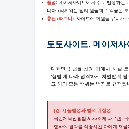
졸업:
메이저사이트에서 주로 발생하는 개
니다. (먹튀와는 달리 원금과 수익금은 
총판 (파트너):
사이트에 회원을 유치해주고
토토사이트, 메이저사이
대한민국 법률 체계 하에서 사설 토
'형법'에 따라 엄격하게 처벌받게 
그 외의 모든 행위는 범죄로 규정됩
[경고] 불법성과 법적 위험성
국민체육진흥법 제26조에 따르면, 
행하여 결과를 적중시킨 자에게 재물