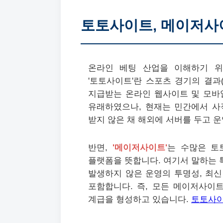
토토사이트, 메이저사
온라인 베팅 산업을 이해하기 위
'토토사이트'란 스포츠 경기의 결과
지급받는 온라인 웹사이트 및 모바
유래하였으나, 현재는 민간에서 사
받지 않은 채 해외에 서버를 두고 
반면,
'메이저사이트'
는 수많은 토
플랫폼을 뜻합니다. 여기서 말하는 특
발생하지 않은 운영의 투명성, 최신
포함합니다. 즉, 모든 메이저사이
계급을 형성하고 있습니다.
토토사