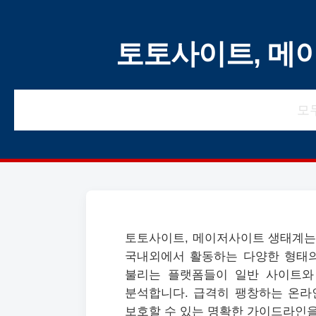
토토사이트, 메
모
토토사이트, 메이저사이트 생태계는
국내외에서 활동하는 다양한 형태의
불리는 플랫폼들이 일반 사이트와
분석합니다. 급격히 팽창하는 온라
보호할 수 있는 명확한 가이드라인을