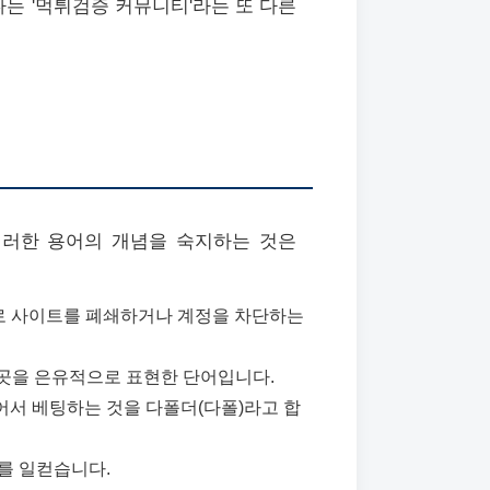
는 '먹튀검증 커뮤니티'라는 또 다른
이러한 용어의 개념을 숙지하는 것은
으로 사이트를 폐쇄하거나 계정을 차단하는
곳을 은유적으로 표현한 단어입니다.
묶어서 베팅하는 것을 다폴더(다폴)라고 합
를 일컫습니다.