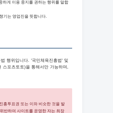
중하게 이용 중지를 권하는 행위를 말합
 챙기는 영업진을 뜻합니다.
법 행위입니다. '국민체육진흥법' 및
현 스포츠토토)을 통해서만 가능하며,
흥투표권 또는 이와 비슷한 것을 발
 위반하여 사이트를 운영한 자는 최장