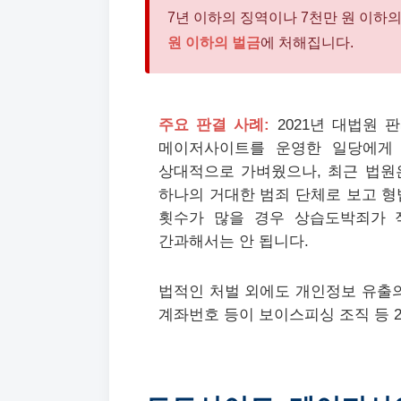
7년 이하의 징역이나 7천만 원 이하의
원 이하의 벌금
에 처해집니다.
주요 판결 사례:
2021년 대법원 판
메이저사이트를 운영한 일당에게 
상대적으로 가벼웠으나, 최근 법원은
하나의 거대한 범죄 단체로 보고 형
횟수가 많을 경우 상습도박죄가 
간과해서는 안 됩니다.
법적인 처벌 외에도 개인정보 유출의
계좌번호 등이 보이스피싱 조직 등 