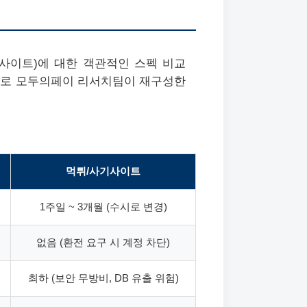
사이트)에 대한 객관적인 스펙 비교
반으로 모두의페이 리서치팀이 재구성한
먹튀/사기사이트
1주일 ~ 3개월 (수시로 변경)
없음 (환전 요구 시 계정 차단)
최하 (보안 무방비, DB 유출 위험)