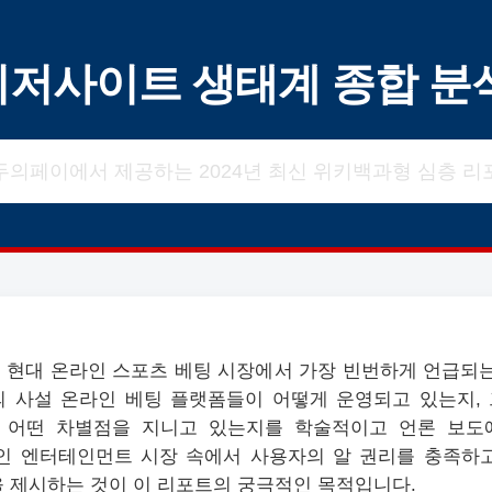
이저사이트 생태계 종합 분석
두의페이에서 제공하는 2024년 최신 위키백과형 심층 리
 현대 온라인 스포츠 베팅 시장에서 가장 빈번하게 언급되는
 사설 온라인 베팅 플랫폼들이 어떻게 운영되고 있는지, 그
 어떤 차별점을 지니고 있는지를 학술적이고 언론 보도
인 엔터테인먼트 시장 속에서 사용자의 알 권리를 충족하
 제시하는 것이 이 리포트의 궁극적인 목적입니다.