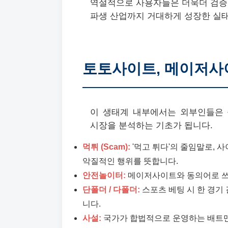
역설적으로 사용자들은 더욱더 검증된
파생 산업까지 거대하게 성장한 실
토토사이트, 메이저사이
이 생태계 내부에서는 외부인들은 
시장을 분석하는 기초가 됩니다.
먹튀 (Scam):
'먹고 튀다'의 줄임말로,
악질적인 행위를 뜻합니다.
안전놀이터:
메이저사이트와 동의어로 쓰이
단폴더 / 다폴더:
스포츠 베팅 시 한 경기
니다.
사설:
국가가 합법적으로 운영하는 배트맨