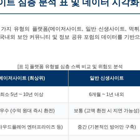
트 심층 분석 표 및 데이터 시각화
 가지 유형의 플랫폼(메이저사이트, 일반 신생사이트, 먹튀
 국내외 보안 커뮤니티 및 정보 공유 포럼의 데이터를 기
[표 1] 플랫폼 유형별 심층 스펙 비교 및 위험도 분석
메이저사이트 (최상위)
일반 신생사이트
최소 5년 ~ 10년 이상
6개월 ~ 1년 내외
우수 (수억 원대 즉시 환전)
보통 (고액 환전 시 지연 가능성)
클라우드플레어 엔터프라이즈 등)
중간 (기본적인 방어만 구축)