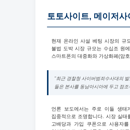
토토사이트, 메이저사이
현재 온라인 사설 베팅 시장의 규
불법 도박 시장 규모는 수십조 원에
스마트폰의 대중화와 가상화폐(암호
"최근 경찰청 사이버범죄수사대의 발표
들은 본사를 동남아시아에 두고 점조직 
언론 보도에서는 주로 이들 생태계
집중적으로 조명합니다. 시장 실태를
고배당과 가입 쿠폰으로 사용자를 