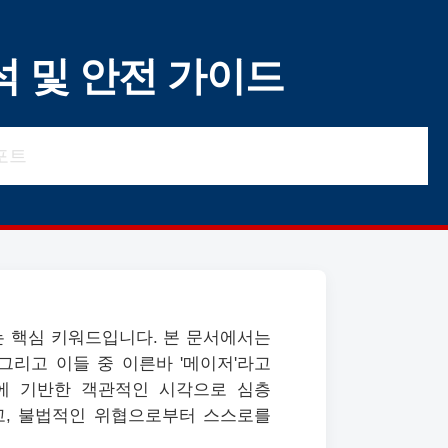
 및 안전 가이드
포트
 핵심 키워드입니다. 본 문서에서는
리고 이들 중 이른바 '메이저'라고
에 기반한 객관적인 시각으로 심층
고, 불법적인 위협으로부터 스스로를