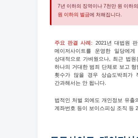
7년 이하의 징역이나 7천만 원 이하의
원 이하의 벌금
에 처해집니다.
주요 판결 사례:
2021년 대법원 판
메이저사이트를 운영한 일당에게 
상대적으로 가벼웠으나, 최근 법원은
하나의 거대한 범죄 단체로 보고 형
횟수가 많을 경우 상습도박죄가 
간과해서는 안 됩니다.
법적인 처벌 외에도 개인정보 유출의
계좌번호 등이 보이스피싱 조직 등 