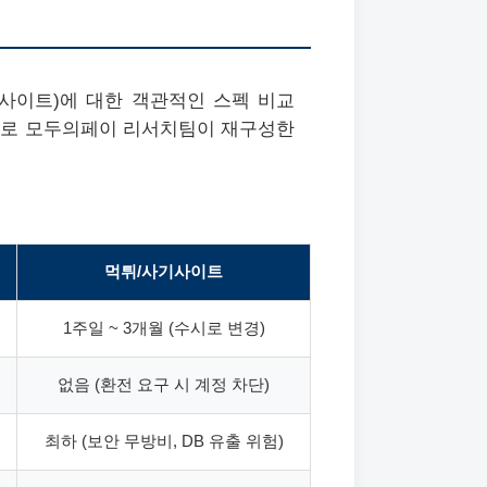
사이트)에 대한 객관적인 스펙 비교
반으로 모두의페이 리서치팀이 재구성한
먹튀/사기사이트
1주일 ~ 3개월 (수시로 변경)
없음 (환전 요구 시 계정 차단)
최하 (보안 무방비, DB 유출 위험)