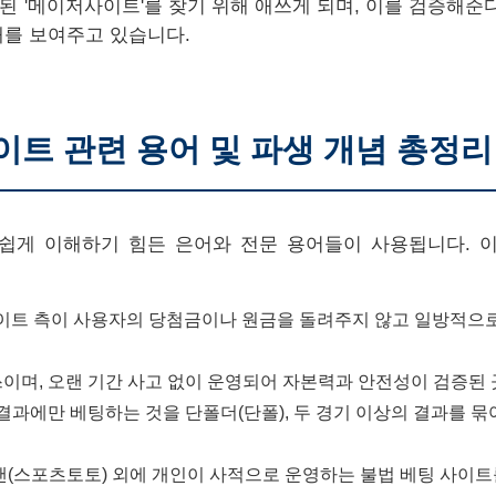
 '메이저사이트'를 찾기 위해 애쓰게 되며, 이를 검증해준다
태를 보여주고 있습니다.
트 관련 용어 및 파생 개념 총정리
쉽게 이해하기 힘든 은어와 전문 용어들이 사용됩니다. 
 사이트 측이 사용자의 당첨금이나 원금을 돌려주지 않고 일방적
며, 오랜 기간 사고 없이 운영되어 자본력과 안전성이 검증된 
 결과에만 베팅하는 것을 단폴더(단폴), 두 경기 이상의 결과를 
(스포츠토토) 외에 개인이 사적으로 운영하는 불법 베팅 사이트