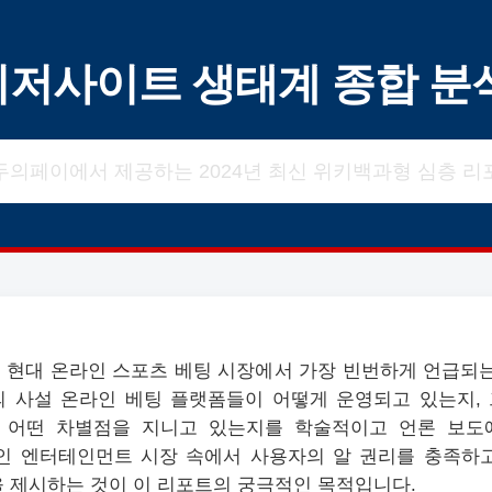
이저사이트 생태계 종합 분석
두의페이에서 제공하는 2024년 최신 위키백과형 심층 리
 현대 온라인 스포츠 베팅 시장에서 가장 빈번하게 언급되는
 사설 온라인 베팅 플랫폼들이 어떻게 운영되고 있는지, 그
 어떤 차별점을 지니고 있는지를 학술적이고 언론 보도
인 엔터테인먼트 시장 속에서 사용자의 알 권리를 충족하
 제시하는 것이 이 리포트의 궁극적인 목적입니다.