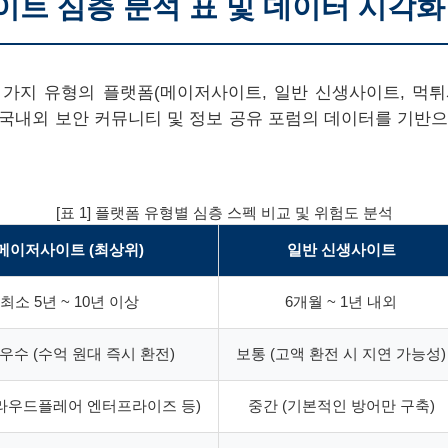
트 심층 분석 표 및 데이터 시각화
 가지 유형의 플랫폼(메이저사이트, 일반 신생사이트, 먹튀
 국내외 보안 커뮤니티 및 정보 공유 포럼의 데이터를 기
[표 1] 플랫폼 유형별 심층 스펙 비교 및 위험도 분석
메이저사이트 (최상위)
일반 신생사이트
최소 5년 ~ 10년 이상
6개월 ~ 1년 내외
우수 (수억 원대 즉시 환전)
보통 (고액 환전 시 지연 가능성)
클라우드플레어 엔터프라이즈 등)
중간 (기본적인 방어만 구축)