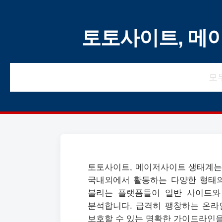
토토사이트, 메
모
토토사이트, 메이저사이트 생태계는
국내외에서 활동하는 다양한 형태의
불리는 플랫폼들이 일반 사이트와
분석합니다. 급격히 팽창하는 온라
보호할 수 있는 명확한 가이드라인을