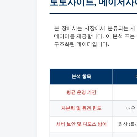
토토사이트, 메이저사이
본 장에서는 시장에서 분류되는 세
데이터를 제공합니다. 이 분석 표는
구조화된 데이터입니다.
분석 항목
평균 운영 기간
자본력 및 환전 한도
매우 
서버 보안 및 디도스 방어
최상 (