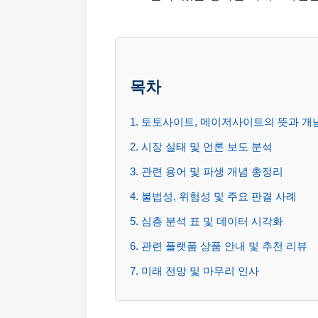
목차
1. 토토사이트, 메이저사이트의 뜻과 개
2. 시장 실태 및 언론 보도 분석
3. 관련 용어 및 파생 개념 총정리
4. 불법성, 위험성 및 주요 판결 사례
5. 심층 분석 표 및 데이터 시각화
6. 관련 플랫폼 상품 안내 및 추천 리뷰
7. 미래 전망 및 마무리 인사