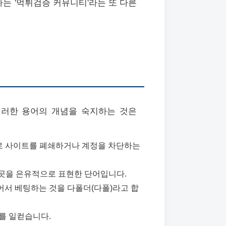
는 '먹튀검증 커뮤니티'라는 또 다른
이러한 용어의 개념을 숙지하는 것은
으로 사이트를 폐쇄하거나 계정을 차단하는
곳을 은유적으로 표현한 단어입니다.
묶어서 베팅하는 것을 다폴더(다폴)라고 합
를 일컫습니다.