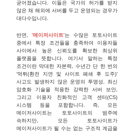
굳어졌습니다. 이들은 국가의 허가를 받지
않은 채 해외에 서버를 두고 운영되는 경우가
대다수입니다.
반면,
'메이저사이트'
는 수많은 토토사이트
중에서 특정 조건들을 충족하여 이용자들
사이에서 높은 신뢰도를 확보한 최상위
플랫폼을 뜻합니다. 여기서 말하는 특정
조건이란 막대한 자본력, 수년간 단 한 번의
'먹튀(환전 지연 및 사이트 폐쇄 후 도주)'
사고도 발생하지 않은 운영의 투명성, 최신
암호화 기술을 적용한 강력한 서버 보안,
그리고 이용자 친화적인 고객 센터(CS)
시스템 등을 포함합니다. 즉, 모든
메이저사이트는 토토사이트의 범주에
속하지만, 모든 토토사이트가
메이저사이트가 될 수는 없는 구조적 계급을