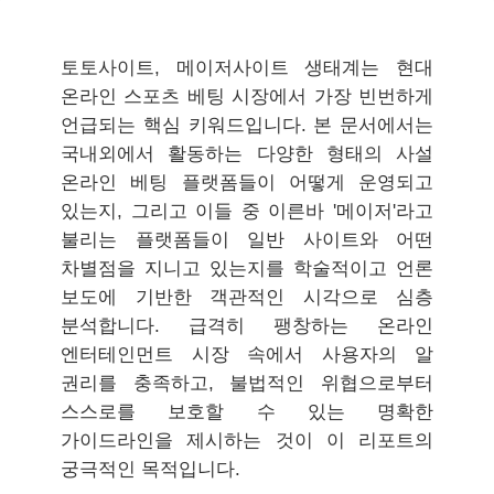
토토사이트, 메이저사이트 생태계는 현대
온라인 스포츠 베팅 시장에서 가장 빈번하게
언급되는 핵심 키워드입니다. 본 문서에서는
국내외에서 활동하는 다양한 형태의 사설
온라인 베팅 플랫폼들이 어떻게 운영되고
있는지, 그리고 이들 중 이른바 '메이저'라고
불리는 플랫폼들이 일반 사이트와 어떤
차별점을 지니고 있는지를 학술적이고 언론
보도에 기반한 객관적인 시각으로 심층
분석합니다. 급격히 팽창하는 온라인
엔터테인먼트 시장 속에서 사용자의 알
권리를 충족하고, 불법적인 위협으로부터
스스로를 보호할 수 있는 명확한
가이드라인을 제시하는 것이 이 리포트의
궁극적인 목적입니다.