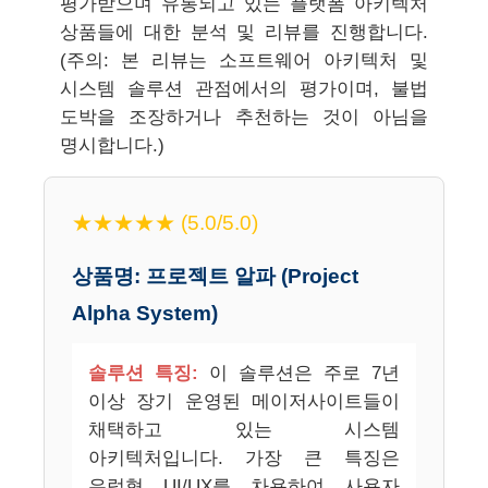
평가받으며 유통되고 있는 플랫폼 아키텍처
상품들에 대한 분석 및 리뷰를 진행합니다.
(주의: 본 리뷰는 소프트웨어 아키텍처 및
시스템 솔루션 관점에서의 평가이며, 불법
도박을 조장하거나 추천하는 것이 아님을
명시합니다.)
★★★★★ (5.0/5.0)
상품명: 프로젝트 알파 (Project
Alpha System)
솔루션 특징:
이 솔루션은 주로 7년
이상 장기 운영된 메이저사이트들이
채택하고 있는 시스템
아키텍처입니다. 가장 큰 특징은
유럽형 UI/UX를 차용하여 사용자