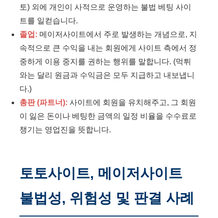
토) 외에 개인이 사적으로 운영하는 불법 베팅 사이
트를 일컫습니다.
졸업:
메이저사이트에서 주로 발생하는 개념으로, 지
속적으로 큰 수익을 내는 회원에게 사이트 측에서 정
중하게 이용 중지를 권하는 행위를 말합니다. (먹튀
와는 달리 원금과 수익금은 모두 지급하고 내보냅니
다.)
총판 (파트너):
사이트에 회원을 유치해주고, 그 회원
이 잃은 돈이나 베팅한 금액의 일정 비율을 수수료로
챙기는 영업진을 뜻합니다.
토토사이트, 메이저사이트
불법성, 위험성 및 판결 사례