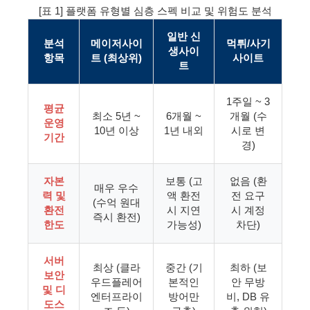
[표 1] 플랫폼 유형별 심층 스펙 비교 및 위험도 분석
일반 신
분석
메이저사이
먹튀/사기
생사이
항목
트 (최상위)
사이트
트
1주일 ~ 3
평균
최소 5년 ~
6개월 ~
개월 (수
운영
10년 이상
1년 내외
시로 변
기간
경)
자본
보통 (고
없음 (환
매우 우수
력 및
액 환전
전 요구
(수억 원대
환전
시 지연
시 계정
즉시 환전)
한도
가능성)
차단)
서버
최상 (클라
중간 (기
최하 (보
보안
우드플레어
본적인
안 무방
및 디
엔터프라이
방어만
비, DB 유
도스