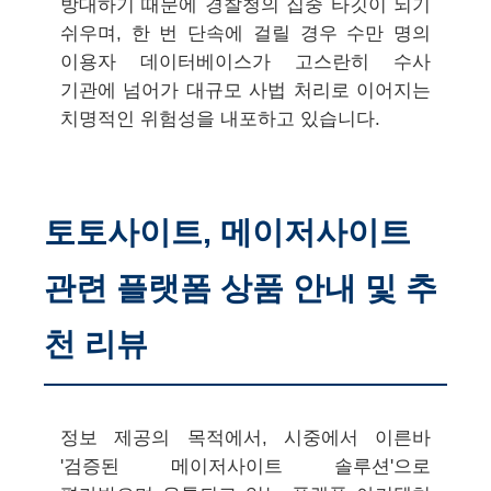
방대하기 때문에 경찰청의 집중 타깃이 되기
쉬우며, 한 번 단속에 걸릴 경우 수만 명의
이용자 데이터베이스가 고스란히 수사
기관에 넘어가 대규모 사법 처리로 이어지는
치명적인 위험성을 내포하고 있습니다.
토토사이트, 메이저사이트
관련 플랫폼 상품 안내 및 추
천 리뷰
정보 제공의 목적에서, 시중에서 이른바
'검증된 메이저사이트 솔루션'으로