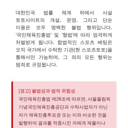
대한민국 법률 체계 하에서 사설
토토사이트의 개설, 운영, 그리고 단순
이용은 모두 명백한 불법 행위입니다.
'국민체육진흥법' 및 '형법'에 따라 엄격하게
처벌받게 됩니다. 합법적인 스포츠 베팅은
오직 국가에서 수탁한 기관(현 스포츠토토)을
통해서만 가능하며, 그 외의 모든 행위는
범죄로 규정됩니다.
[경고] 불법성과 법적 위험성
국민체육진흥법 제26조에 따르면, 서울올림픽
기념국민체육진흥공단과 수탁사업자가 아닌
자가 체육진흥투표권 또는 이와 비슷한 것을
발행하여 결과를 적중시킨 자에게 재물이나