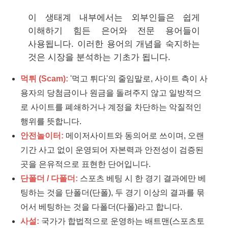
이 생태계 내부에서는 외부인들은 쉽게
이해하기 힘든 은어와 전문 용어들이
사용됩니다. 이러한 용어의 개념을 숙지하는
것은 시장을 분석하는 기초가 됩니다.
먹튀 (Scam):
'먹고 튀다'의 줄임말로, 사이트 측이 사
용자의 당첨금이나 원금을 돌려주지 않고 일방적으
로 사이트를 폐쇄하거나 계정을 차단하는 악질적인
행위를 뜻합니다.
안전놀이터:
메이저사이트와 동의어로 쓰이며, 오랜
기간 사고 없이 운영되어 자본력과 안전성이 검증된
곳을 은유적으로 표현한 단어입니다.
단폴더 / 다폴더:
스포츠 베팅 시 한 경기 결과에만 베
팅하는 것을 단폴더(단폴), 두 경기 이상의 결과를 묶
어서 베팅하는 것을 다폴더(다폴)라고 합니다.
사설:
국가가 합법적으로 운영하는 배트맨(스포츠토