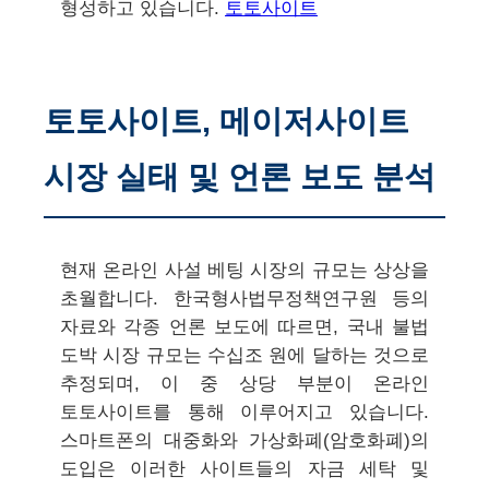
형성하고 있습니다.
토토사이트
토토사이트, 메이저사이트
시장 실태 및 언론 보도 분석
현재 온라인 사설 베팅 시장의 규모는 상상을
초월합니다. 한국형사법무정책연구원 등의
자료와 각종 언론 보도에 따르면, 국내 불법
도박 시장 규모는 수십조 원에 달하는 것으로
추정되며, 이 중 상당 부분이 온라인
토토사이트를 통해 이루어지고 있습니다.
스마트폰의 대중화와 가상화폐(암호화폐)의
도입은 이러한 사이트들의 자금 세탁 및