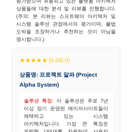
평가받으며 유통되고 있는 플랫폼 아키텍처
상품들에 대한 분석 및 리뷰를 진행합니다.
(주의: 본 리뷰는 소프트웨어 아키텍처 및
시스템 솔루션 관점에서의 평가이며, 불법
도박을 조장하거나 추천하는 것이 아님을
명시합니다.)
★★★★★ (5.0/5.0)
상품명: 프로젝트 알파 (Project
Alpha System)
솔루션 특징:
이 솔루션은 주로 7년
이상 장기 운영된 메이저사이트들이
채택하고 있는 시스템
아키텍처입니다. 가장 큰 특징은
유럽형 UI/UX를 차용하여 사용자