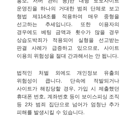
홍보, 서버 관리 등)한 대형 토토사이트
운영진을 하나의 거대한 범죄 단체로 보고
형법 제114조를 적용하여 매우 중형을
선고하는 추세입니다. 또한 이용자의
경우에도 베팅 금액과 횟수가 많을 경우
상습도박죄가 적용되어 실형을 선고받는
판결 사례가 급증하고 있으므로, 사이트
이용의 위험성을 절대 간과해서는 안 됩니다.
법적인 처벌 외에도 개인정보 유출의
위험성이 큽니다. 단속에 적발되거나
사이트가 해킹당할 경우, 가입 시 제출했던
휴대폰 번호, 계좌번호 등이 보이스피싱 조직
등 2차 범죄 집단으로 넘어가 엄청난 추가
피해를 발생시킬 수 있습니다.