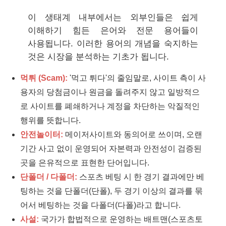
이 생태계 내부에서는 외부인들은 쉽게
이해하기 힘든 은어와 전문 용어들이
사용됩니다. 이러한 용어의 개념을 숙지하는
것은 시장을 분석하는 기초가 됩니다.
먹튀 (Scam):
'먹고 튀다'의 줄임말로, 사이트 측이 사
용자의 당첨금이나 원금을 돌려주지 않고 일방적으
로 사이트를 폐쇄하거나 계정을 차단하는 악질적인
행위를 뜻합니다.
안전놀이터:
메이저사이트와 동의어로 쓰이며, 오랜
기간 사고 없이 운영되어 자본력과 안전성이 검증된
곳을 은유적으로 표현한 단어입니다.
단폴더 / 다폴더:
스포츠 베팅 시 한 경기 결과에만 베
팅하는 것을 단폴더(단폴), 두 경기 이상의 결과를 묶
어서 베팅하는 것을 다폴더(다폴)라고 합니다.
사설:
국가가 합법적으로 운영하는 배트맨(스포츠토