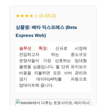
★★★★☆ (4.0/5.0)
상품명: 베타 익스프레스 (Beta
Express Web)
솔루션 특징:
신규로 시장에
진입하고자 하는 중소규모
운영자들이 가장 선호하는 임대형
플랫폼 상품입니다. 월 단위 유지보수
비용을 지불하면 모든 서버 관리와
경기 데이터(API)를 자동으로
업데이트해 줍니다.