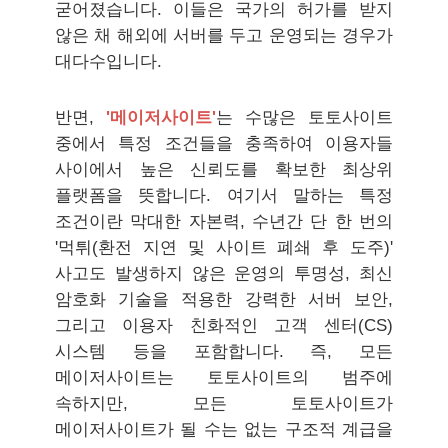
굳어졌습니다. 이들은 국가의 허가를 받지
않은 채 해외에 서버를 두고 운영되는 경우가
대다수입니다.
반면,
'메이저사이트'
는 수많은 토토사이트
중에서 특정 조건들을 충족하여 이용자들
사이에서 높은 신뢰도를 확보한 최상위
플랫폼을 뜻합니다. 여기서 말하는 특정
조건이란 막대한 자본력, 수년간 단 한 번의
'먹튀(환전 지연 및 사이트 폐쇄 후 도주)'
사고도 발생하지 않은 운영의 투명성, 최신
암호화 기술을 적용한 강력한 서버 보안,
그리고 이용자 친화적인 고객 센터(CS)
시스템 등을 포함합니다. 즉, 모든
메이저사이트는 토토사이트의 범주에
속하지만, 모든 토토사이트가
메이저사이트가 될 수는 없는 구조적 계급을