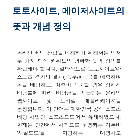
토토사이트, 메이저사이트의
뜻과 개념 정의
온라인 베팅 산업을 이해하기 위해서는 먼저
두 가지 핵심 키워드의 명확한 뜻과 정의를
확립해야 합니다. 일반적으로 '토토사이트'란
스포츠 경기의 결과(승/무/패 등)를 예측하여
돈을 베팅하고, 예측이 적중할 경우 정해진
배당률에 따라 배당금을 지급받는 온라인
웹사이트 및 모바일 애플리케이션을
통칭합니다. 이 단어는 대한민국 공식 스포츠
베팅 사업인 '스포츠토토'에서 유래하였으나,
현재는 민간에서 사적으로 운영되는 이른바
'사설토토'를 지칭하는 대명사로