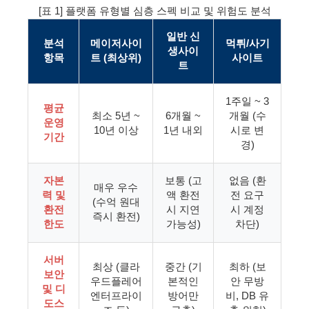
[표 1] 플랫폼 유형별 심층 스펙 비교 및 위험도 분석
일반 신
분석
메이저사이
먹튀/사기
생사이
항목
트 (최상위)
사이트
트
1주일 ~ 3
평균
최소 5년 ~
6개월 ~
개월 (수
운영
10년 이상
1년 내외
시로 변
기간
경)
자본
보통 (고
없음 (환
매우 우수
력 및
액 환전
전 요구
(수억 원대
환전
시 지연
시 계정
즉시 환전)
한도
가능성)
차단)
서버
최상 (클라
중간 (기
최하 (보
보안
우드플레어
본적인
안 무방
및 디
엔터프라이
방어만
비, DB 유
도스