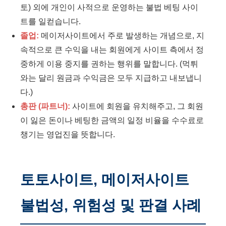
토) 외에 개인이 사적으로 운영하는 불법 베팅 사이
트를 일컫습니다.
졸업:
메이저사이트에서 주로 발생하는 개념으로, 지
속적으로 큰 수익을 내는 회원에게 사이트 측에서 정
중하게 이용 중지를 권하는 행위를 말합니다. (먹튀
와는 달리 원금과 수익금은 모두 지급하고 내보냅니
다.)
총판 (파트너):
사이트에 회원을 유치해주고, 그 회원
이 잃은 돈이나 베팅한 금액의 일정 비율을 수수료로
챙기는 영업진을 뜻합니다.
토토사이트, 메이저사이트
불법성, 위험성 및 판결 사례