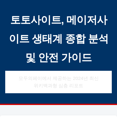
토토사이트, 메이저사
이트 생태계 종합 분석
및 안전 가이드
모두의페이에서 제공하는 2024년 최신
위키백과형 심층 리포트