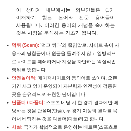
이 생태계 내부에서는 외부인들은 쉽게
이해하기 힘든 은어와 전문 용어들이
사용됩니다. 이러한 용어의 개념을 숙지하는
것은 시장을 분석하는 기초가 됩니다.
먹튀 (Scam):
'먹고 튀다'의 줄임말로, 사이트 측이 사
용자의 당첨금이나 원금을 돌려주지 않고 일방적으
로 사이트를 폐쇄하거나 계정을 차단하는 악질적인
행위를 뜻합니다.
안전놀이터:
메이저사이트와 동의어로 쓰이며, 오랜
기간 사고 없이 운영되어 자본력과 안전성이 검증된
곳을 은유적으로 표현한 단어입니다.
단폴더 / 다폴더:
스포츠 베팅 시 한 경기 결과에만 베
팅하는 것을 단폴더(단폴), 두 경기 이상의 결과를 묶
어서 베팅하는 것을 다폴더(다폴)라고 합니다.
사설:
국가가 합법적으로 운영하는 배트맨(스포츠토