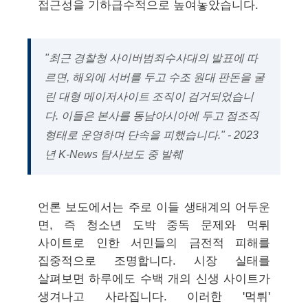
접근성을 기하급수적으로 높여놓았습니다.
"최근 경찰청 사이버범죄수사대의 발표에 따
르면, 해외에 서버를 두고 수조 원대 판돈을 굴
린 대형 메이저사이트 조직이 검거되었습니
다. 이들은 본사를 동남아시아에 두고 점조직
형태로 운영하며 단속을 피했습니다." - 2023
년 K-News 탐사보도 중 발췌
언론 보도에서는 주로 이들 생태계의 어두운
면, 즉 청소년 도박 중독 문제와 먹튀
사이트로 인한 서민들의 금전적 피해를
집중적으로 조명합니다. 시장 실태를
살펴보면 하루에도 수백 개의 신생 사이트가
생겨나고 사라집니다. 이러한 '먹튀'