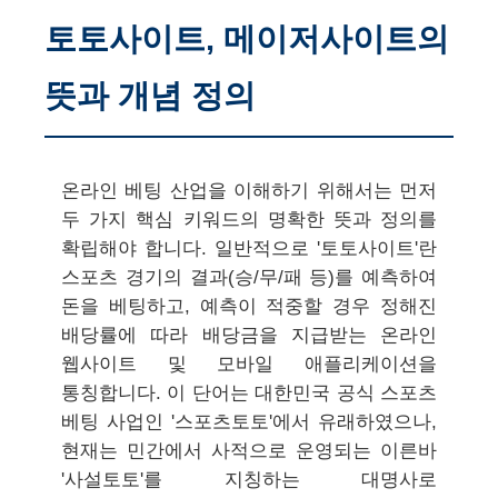
토토사이트, 메이저사이트의
뜻과 개념 정의
온라인 베팅 산업을 이해하기 위해서는 먼저
두 가지 핵심 키워드의 명확한 뜻과 정의를
확립해야 합니다. 일반적으로 '토토사이트'란
스포츠 경기의 결과(승/무/패 등)를 예측하여
돈을 베팅하고, 예측이 적중할 경우 정해진
배당률에 따라 배당금을 지급받는 온라인
웹사이트 및 모바일 애플리케이션을
통칭합니다. 이 단어는 대한민국 공식 스포츠
베팅 사업인 '스포츠토토'에서 유래하였으나,
현재는 민간에서 사적으로 운영되는 이른바
'사설토토'를 지칭하는 대명사로