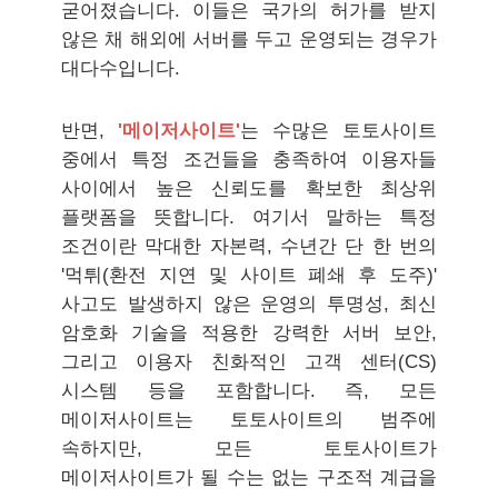
굳어졌습니다. 이들은 국가의 허가를 받지
않은 채 해외에 서버를 두고 운영되는 경우가
대다수입니다.
반면,
'메이저사이트'
는 수많은 토토사이트
중에서 특정 조건들을 충족하여 이용자들
사이에서 높은 신뢰도를 확보한 최상위
플랫폼을 뜻합니다. 여기서 말하는 특정
조건이란 막대한 자본력, 수년간 단 한 번의
'먹튀(환전 지연 및 사이트 폐쇄 후 도주)'
사고도 발생하지 않은 운영의 투명성, 최신
암호화 기술을 적용한 강력한 서버 보안,
그리고 이용자 친화적인 고객 센터(CS)
시스템 등을 포함합니다. 즉, 모든
메이저사이트는 토토사이트의 범주에
속하지만, 모든 토토사이트가
메이저사이트가 될 수는 없는 구조적 계급을