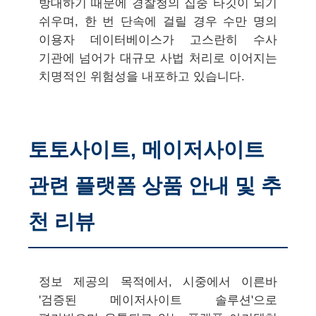
방대하기 때문에 경찰청의 집중 타깃이 되기
쉬우며, 한 번 단속에 걸릴 경우 수만 명의
이용자 데이터베이스가 고스란히 수사
기관에 넘어가 대규모 사법 처리로 이어지는
치명적인 위험성을 내포하고 있습니다.
토토사이트, 메이저사이트
관련 플랫폼 상품 안내 및 추
천 리뷰
정보 제공의 목적에서, 시중에서 이른바
'검증된 메이저사이트 솔루션'으로