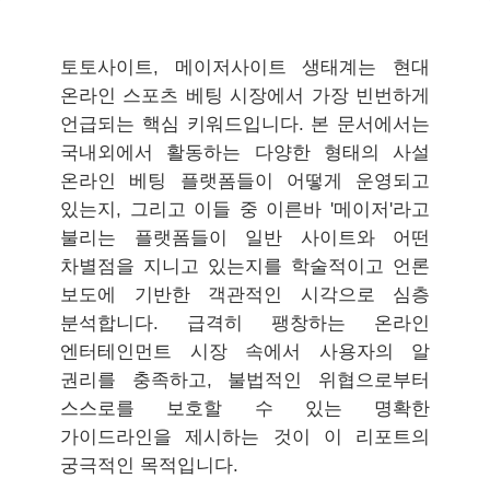
토토사이트, 메이저사이트 생태계는 현대
온라인 스포츠 베팅 시장에서 가장 빈번하게
언급되는 핵심 키워드입니다. 본 문서에서는
국내외에서 활동하는 다양한 형태의 사설
온라인 베팅 플랫폼들이 어떻게 운영되고
있는지, 그리고 이들 중 이른바 '메이저'라고
불리는 플랫폼들이 일반 사이트와 어떤
차별점을 지니고 있는지를 학술적이고 언론
보도에 기반한 객관적인 시각으로 심층
분석합니다. 급격히 팽창하는 온라인
엔터테인먼트 시장 속에서 사용자의 알
권리를 충족하고, 불법적인 위협으로부터
스스로를 보호할 수 있는 명확한
가이드라인을 제시하는 것이 이 리포트의
궁극적인 목적입니다.