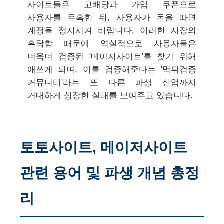
사이트들은 고배당과 가입 쿠폰으로
사용자를 유혹한 뒤, 사용자가 돈을 따면
계정을 정지시켜 버립니다. 이러한 시장의
혼탁함 때문에 역설적으로 사용자들은
더욱더 검증된 '메이저사이트'를 찾기 위해
애쓰게 되며, 이를 검증해준다는 '먹튀검증
커뮤니티'라는 또 다른 파생 산업까지
거대하게 성장한 실태를 보여주고 있습니다.
토토사이트, 메이저사이트
관련 용어 및 파생 개념 총정
리