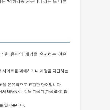
는 '먹튀검증 커뮤니티'라는 또 다른
이러한 용어의 개념을 숙지하는 것은
으로 사이트를 폐쇄하거나 계정을 차단하는
곳을 은유적으로 표현한 단어입니다.
묶어서 베팅하는 것을 다폴더(다폴)라고 합
를 일컫습니다.