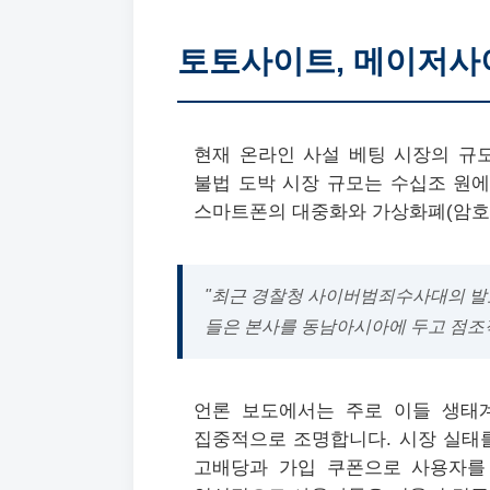
토토사이트, 메이저사이
현재 온라인 사설 베팅 시장의 규
불법 도박 시장 규모는 수십조 원에
스마트폰의 대중화와 가상화폐(암호
"최근 경찰청 사이버범죄수사대의 발표
들은 본사를 동남아시아에 두고 점조직 
언론 보도에서는 주로 이들 생태계
집중적으로 조명합니다. 시장 실태를
고배당과 가입 쿠폰으로 사용자를 