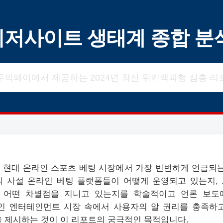
이저사이트 생태계 종합 분석
두의페이에서 제공하는 2024년 최신 위키백과형 심층 리
 현대 온라인 스포츠 베팅 시장에서 가장 빈번하게 언급되는
 사설 온라인 베팅 플랫폼들이 어떻게 운영되고 있는지, 그
 어떤 차별점을 지니고 있는지를 학술적이고 언론 보도
인 엔터테인먼트 시장 속에서 사용자의 알 권리를 충족하
 제시하는 것이 이 리포트의 궁극적인 목적입니다.