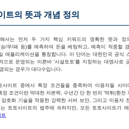
이트의 뜻과 개념 정의
해서는 먼저 두 가지 핵심 키워드의 명확한 뜻과 정
(승/무/패 등)를 예측하여 돈을 베팅하고, 예측이 적중할
일 애플리케이션을 통칭합니다. 이 단어는 대한민국 공식 스
적으로 운영되는 이른바 '사설토토'를 지칭하는 대명사로 
운영되는 경우가 대다수입니다.
토사이트 중에서 특정 조건들을 충족하여 이용자들 사이
정 조건이란 막대한 자본력, 수년간 단 한 번의 '먹튀(환전 지
 암호화 기술을 적용한 강력한 서버 보안, 그리고 이용자 친
트는 토토사이트의 범주에 속하지만, 모든 토토사이트가 
이트