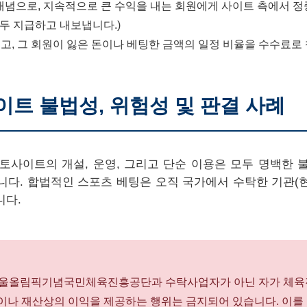
념으로, 지속적으로 큰 수익을 내는 회원에게 사이트 측에서 정
모두 지급하고 내보냅니다.)
, 그 회원이 잃은 돈이나 베팅한 금액의 일정 비율을 수수료로
트 불법성, 위험성 및 판결 사례
토사이트의 개설, 운영, 그리고 단순 이용은 모두 명백한 불
됩니다. 합법적인 스포츠 베팅은 오직 국가에서 수탁한 기관(
니다.
서울올림픽기념국민체육진흥공단과 수탁사업자가 아닌 자가 체육진
이나 재산상의 이익을 제공하는 행위는 금지되어 있습니다. 이를