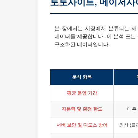
토토사이트, 메이저사이
본 장에서는 시장에서 분류되는 세
데이터를 제공합니다. 이 분석 표는
구조화된 데이터입니다.
분석 항목
평균 운영 기간
자본력 및 환전 한도
매우 
서버 보안 및 디도스 방어
최상 (