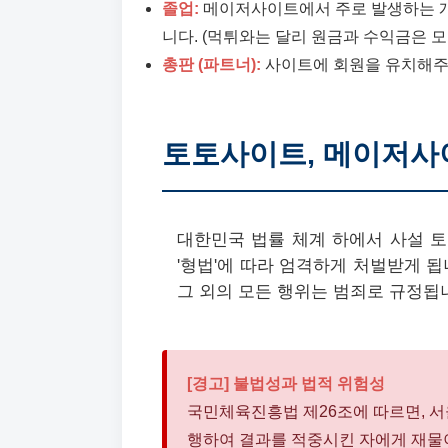
졸업:
메이저사이트에서 주로 발생하는 개
니다. (먹튀와는 달리 원금과 수익금은 
총판 (파트너):
사이트에 회원을 유치해주고
토토사이트, 메이저사이
대한민국 법률 체계 하에서 사설 토
'형법'에 따라 엄격하게 처벌받게 
그 외의 모든 행위는 범죄로 규정됩
[경고] 불법성과 법적 위험성
국민체육진흥법 제26조에 따르면, 
행하여 결과를 적중시킨 자에게 재물