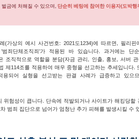
 벌금에 처해질 수 있으며,
단순히 베팅에 참여한 이용자(도박행위
례(가상의 예시 사건번호: 2021도1234)에 따르면, 필
'범죄단체조직죄'가 적용된 바 있습니다. 과거에는 단
 조직적으로 역할을 분담(자금 관리, 인출, 홍보, 서버 
법 제114조를 적용하여 매우 중형을 선고하는 추세입니다.
적용되어 실형을 선고받는 판결 사례가 급증하고 있으므
 위험성이 큽니다. 단속에 적발되거나 사이트가 해킹당할 경
2차 범죄 집단으로 넘어가 엄청난 추가 피해를 발생시킬 수 