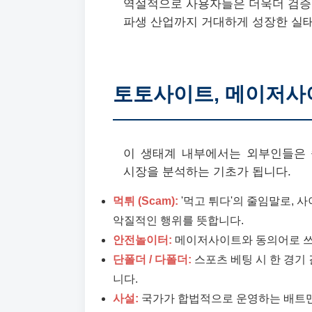
역설적으로 사용자들은 더욱더 검증된
파생 산업까지 거대하게 성장한 실
토토사이트, 메이저사이
이 생태계 내부에서는 외부인들은 
시장을 분석하는 기초가 됩니다.
먹튀 (Scam):
'먹고 튀다'의 줄임말로,
악질적인 행위를 뜻합니다.
안전놀이터:
메이저사이트와 동의어로 쓰이
단폴더 / 다폴더:
스포츠 베팅 시 한 경기
니다.
사설:
국가가 합법적으로 운영하는 배트맨