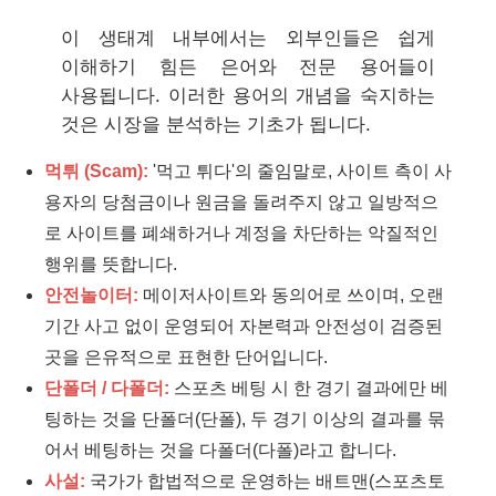
이 생태계 내부에서는 외부인들은 쉽게
이해하기 힘든 은어와 전문 용어들이
사용됩니다. 이러한 용어의 개념을 숙지하는
것은 시장을 분석하는 기초가 됩니다.
먹튀 (Scam):
'먹고 튀다'의 줄임말로, 사이트 측이 사
용자의 당첨금이나 원금을 돌려주지 않고 일방적으
로 사이트를 폐쇄하거나 계정을 차단하는 악질적인
행위를 뜻합니다.
안전놀이터:
메이저사이트와 동의어로 쓰이며, 오랜
기간 사고 없이 운영되어 자본력과 안전성이 검증된
곳을 은유적으로 표현한 단어입니다.
단폴더 / 다폴더:
스포츠 베팅 시 한 경기 결과에만 베
팅하는 것을 단폴더(단폴), 두 경기 이상의 결과를 묶
어서 베팅하는 것을 다폴더(다폴)라고 합니다.
사설:
국가가 합법적으로 운영하는 배트맨(스포츠토