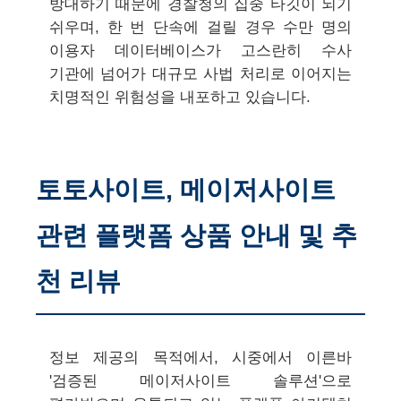
방대하기 때문에 경찰청의 집중 타깃이 되기
쉬우며, 한 번 단속에 걸릴 경우 수만 명의
이용자 데이터베이스가 고스란히 수사
기관에 넘어가 대규모 사법 처리로 이어지는
치명적인 위험성을 내포하고 있습니다.
토토사이트, 메이저사이트
관련 플랫폼 상품 안내 및 추
천 리뷰
정보 제공의 목적에서, 시중에서 이른바
'검증된 메이저사이트 솔루션'으로