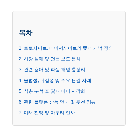
목차
1. 토토사이트, 메이저사이트의 뜻과 개념 정의
2. 시장 실태 및 언론 보도 분석
3. 관련 용어 및 파생 개념 총정리
4. 불법성, 위험성 및 주요 판결 사례
5. 심층 분석 표 및 데이터 시각화
6. 관련 플랫폼 상품 안내 및 추천 리뷰
7. 미래 전망 및 마무리 인사