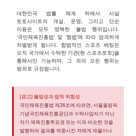
대한민국 법률 체계 하에서 사설
토토사이트의 개설, 운영, 그리고 단순
이용은 모두 명백한 불법 행위입니다.
'국민체육진흥법' 및 '형법'에 따라 엄격하게
처벌받게 됩니다. 합법적인 스포츠 베팅은
오직 국가에서 수탁한 기관(현 스포츠토토)을
통해서만 가능하며, 그 외의 모든 행위는
범죄로 규정됩니다.
[경고] 불법성과 법적 위험성
국민체육진흥법 제26조에 따르면, 서울올림픽
기념국민체육진흥공단과 수탁사업자가 아닌
자가 체육진흥투표권 또는 이와 비슷한 것을
발행하여 결과를 적중시킨 자에게 재물이나