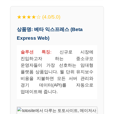
★★★★☆ (4.0/5.0)
상품명: 베타 익스프레스 (Beta
Express Web)
솔루션 특징:
신규로 시장에
진입하고자 하는 중소규모
운영자들이 가장 선호하는 임대형
플랫폼 상품입니다. 월 단위 유지보수
비용을 지불하면 모든 서버 관리와
경기 데이터(API)를 자동으로
업데이트해 줍니다.