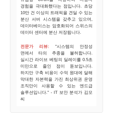
경험을 극대화했다는 점입니다. 초당
10만 건 이상의 트래픽을 견딜 수 있는
분산 서버 시스템을 갖추고 있으며,
데이터베이스는 암호화되어 스위스의
데이터 센터에 분산 저장됩니다.
전문가 리뷰:
"시스템의 안정성
면에서 타의 추종을 불허합니다.
실시간 라이브 베팅의 딜레이를 0.5초
미만으로 줄인 점이 돋보입니다.
하지만 구축 비용이 수억 원대에 달해
막대한 자본력을 가진 최상위권 운영
조직만이 사용할 수 있는 엔드급
솔루션입니다." - IT 보안 분석가 김모
씨