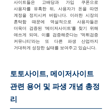
사이트들은 고배당과 가입 쿠폰으로
사용자를 유혹한 뒤, 사용자가 돈을 따면
계정을 정지시켜 버립니다. 이러한 시장의
혼탁함 때문에 역설적으로 사용자들은
더욱더 검증된 '메이저사이트'를 찾기 위해
애쓰게 되며, 이를 검증해준다는 '먹튀검증
커뮤니티'라는 또 다른 파생 산업까지
거대하게 성장한 실태를 보여주고 있습니다.
토토사이트, 메이저사이트
관련 용어 및 파생 개념 총정
리