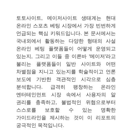
토토사이트, 메이저사이트 생태계는 현대
온라인 스포츠 베팅 시장에서 가장 빈번하게
언급되는 핵심 키워드입니다. 본 문서에서는
국내외에서 활동하는 다양한 형태의 사설
온라인 베팅 플랫폼들이 어떻게 운영되고
있는지, 그리고 이들 중 이른바 '메이저'라고
불리는 플랫폼들이 일반 사이트와 어떤
차별점을 지니고 있는지를 학술적이고 언론
보도에 기반한 객관적인 시각으로 심층
분석합니다. 급격히 팽창하는 온라인
엔터테인먼트 시장 속에서 사용자의 알
권리를 충족하고, 불법적인 위협으로부터
스스로를 보호할 수 있는 명확한
가이드라인을 제시하는 것이 이 리포트의
궁극적인 목적입니다.