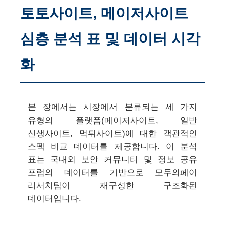
토토사이트, 메이저사이트
심층 분석 표 및 데이터 시각
화
본 장에서는 시장에서 분류되는 세 가지
유형의 플랫폼(메이저사이트, 일반
신생사이트, 먹튀사이트)에 대한 객관적인
스펙 비교 데이터를 제공합니다. 이 분석
표는 국내외 보안 커뮤니티 및 정보 공유
포럼의 데이터를 기반으로 모두의페이
리서치팀이 재구성한 구조화된
데이터입니다.