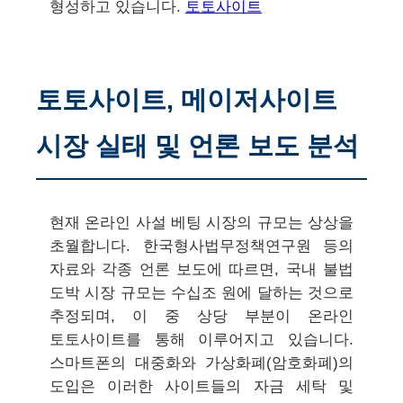
형성하고 있습니다.
토토사이트
토토사이트, 메이저사이트
시장 실태 및 언론 보도 분석
현재 온라인 사설 베팅 시장의 규모는 상상을
초월합니다. 한국형사법무정책연구원 등의
자료와 각종 언론 보도에 따르면, 국내 불법
도박 시장 규모는 수십조 원에 달하는 것으로
추정되며, 이 중 상당 부분이 온라인
토토사이트를 통해 이루어지고 있습니다.
스마트폰의 대중화와 가상화폐(암호화폐)의
도입은 이러한 사이트들의 자금 세탁 및