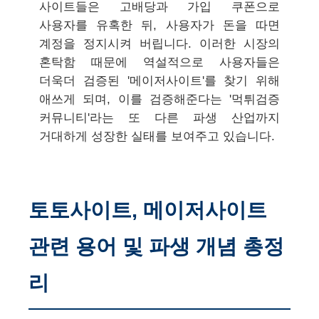
사이트들은 고배당과 가입 쿠폰으로
사용자를 유혹한 뒤, 사용자가 돈을 따면
계정을 정지시켜 버립니다. 이러한 시장의
혼탁함 때문에 역설적으로 사용자들은
더욱더 검증된 '메이저사이트'를 찾기 위해
애쓰게 되며, 이를 검증해준다는 '먹튀검증
커뮤니티'라는 또 다른 파생 산업까지
거대하게 성장한 실태를 보여주고 있습니다.
토토사이트, 메이저사이트
관련 용어 및 파생 개념 총정
리