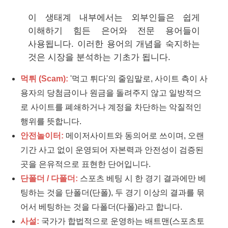
이 생태계 내부에서는 외부인들은 쉽게
이해하기 힘든 은어와 전문 용어들이
사용됩니다. 이러한 용어의 개념을 숙지하는
것은 시장을 분석하는 기초가 됩니다.
먹튀 (Scam):
'먹고 튀다'의 줄임말로, 사이트 측이 사
용자의 당첨금이나 원금을 돌려주지 않고 일방적으
로 사이트를 폐쇄하거나 계정을 차단하는 악질적인
행위를 뜻합니다.
안전놀이터:
메이저사이트와 동의어로 쓰이며, 오랜
기간 사고 없이 운영되어 자본력과 안전성이 검증된
곳을 은유적으로 표현한 단어입니다.
단폴더 / 다폴더:
스포츠 베팅 시 한 경기 결과에만 베
팅하는 것을 단폴더(단폴), 두 경기 이상의 결과를 묶
어서 베팅하는 것을 다폴더(다폴)라고 합니다.
사설:
국가가 합법적으로 운영하는 배트맨(스포츠토