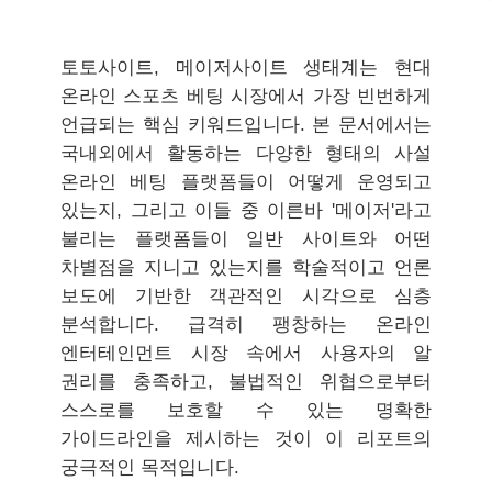
토토사이트, 메이저사이트 생태계는 현대
온라인 스포츠 베팅 시장에서 가장 빈번하게
언급되는 핵심 키워드입니다. 본 문서에서는
국내외에서 활동하는 다양한 형태의 사설
온라인 베팅 플랫폼들이 어떻게 운영되고
있는지, 그리고 이들 중 이른바 '메이저'라고
불리는 플랫폼들이 일반 사이트와 어떤
차별점을 지니고 있는지를 학술적이고 언론
보도에 기반한 객관적인 시각으로 심층
분석합니다. 급격히 팽창하는 온라인
엔터테인먼트 시장 속에서 사용자의 알
권리를 충족하고, 불법적인 위협으로부터
스스로를 보호할 수 있는 명확한
가이드라인을 제시하는 것이 이 리포트의
궁극적인 목적입니다.