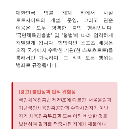
대한민국 법률 체계 하에서 사설
토토사이트의 개설, 운영, 그리고 단순
이용은 모두 명백한 불법 행위입니다.
'국민체육진흥법' 및 '형법'에 따라 엄격하게
처벌받게 됩니다. 합법적인 스포츠 베팅은
오직 국가에서 수탁한 기관(현 스포츠토토)을
통해서만 가능하며, 그 외의 모든 행위는
범죄로 규정됩니다.
[경고] 불법성과 법적 위험성
국민체육진흥법 제26조에 따르면, 서울올림픽
기념국민체육진흥공단과 수탁사업자가 아닌
자가 체육진흥투표권 또는 이와 비슷한 것을
발행하여 결과를 적중시킨 자에게 재물이나