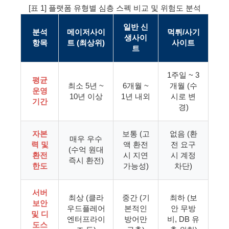
[표 1] 플랫폼 유형별 심층 스펙 비교 및 위험도 분석
일반 신
분석
메이저사이
먹튀/사기
생사이
항목
트 (최상위)
사이트
트
1주일 ~ 3
평균
최소 5년 ~
6개월 ~
개월 (수
운영
10년 이상
1년 내외
시로 변
기간
경)
자본
보통 (고
없음 (환
매우 우수
력 및
액 환전
전 요구
(수억 원대
환전
시 지연
시 계정
즉시 환전)
한도
가능성)
차단)
서버
최상 (클라
중간 (기
최하 (보
보안
우드플레어
본적인
안 무방
및 디
엔터프라이
방어만
비, DB 유
도스