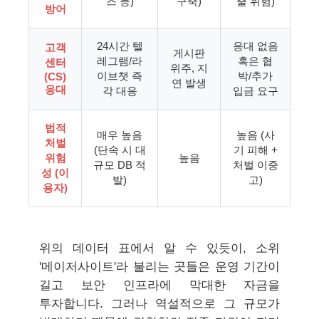
즈 등)
구축)
출 위험)
방어
24시간 텔
응대 없음
고객
게시판
레그램/라
혹은 협
센터
위주, 지
이브챗 즉
박/추가
(CS)
연 발생
응대
각 대응
입금 요구
법적
매우 높음
높음 (사
처벌
(단속 시 대
기 피해 +
위험
높음
규모 DB 적
처벌 이중
성 (이
발)
고)
용자)
위의 데이터 표에서 알 수 있듯이, 소위
'메이저사이트'라 불리는 곳들은 운영 기간이
길고 보안 인프라에 막대한 자금을
투자합니다. 그러나 역설적으로 그 규모가