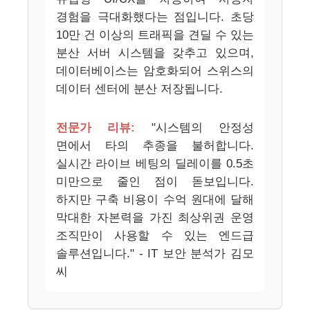
경험을 극대화했다는 점입니다. 초당
10만 건 이상의 트래픽을 견딜 수 있는
분산 서버 시스템을 갖추고 있으며,
데이터베이스는 암호화되어 스위스의
데이터 센터에 분산 저장됩니다.
전문가 리뷰:
"시스템의 안정성
면에서 타의 추종을 불허합니다.
실시간 라이브 베팅의 딜레이를 0.5초
미만으로 줄인 점이 돋보입니다.
하지만 구축 비용이 수억 원대에 달해
막대한 자본력을 가진 최상위권 운영
조직만이 사용할 수 있는 엔드급
솔루션입니다." - IT 보안 분석가 김모
씨