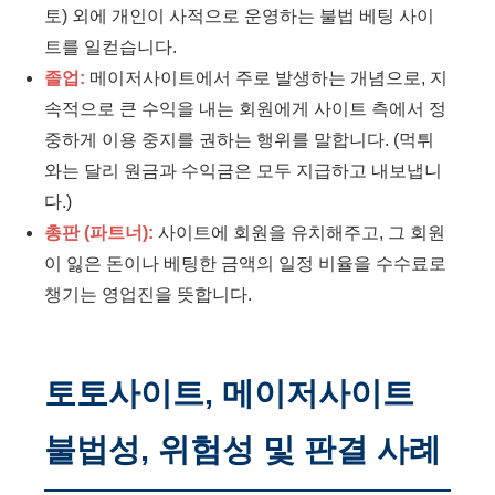
토) 외에 개인이 사적으로 운영하는 불법 베팅 사이
트를 일컫습니다.
졸업:
메이저사이트에서 주로 발생하는 개념으로, 지
속적으로 큰 수익을 내는 회원에게 사이트 측에서 정
중하게 이용 중지를 권하는 행위를 말합니다. (먹튀
와는 달리 원금과 수익금은 모두 지급하고 내보냅니
다.)
총판 (파트너):
사이트에 회원을 유치해주고, 그 회원
이 잃은 돈이나 베팅한 금액의 일정 비율을 수수료로
챙기는 영업진을 뜻합니다.
토토사이트, 메이저사이트
불법성, 위험성 및 판결 사례