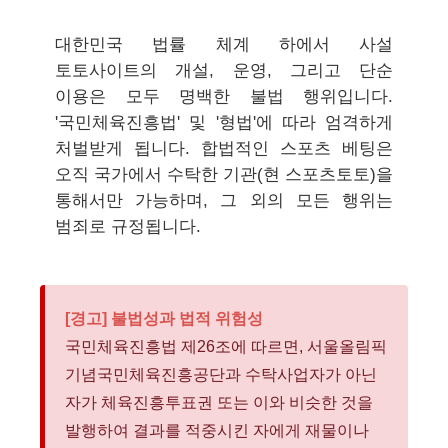
대한민국 법률 체계 하에서 사설
토토사이트의 개설, 운영, 그리고 단순
이용은 모두 명백한 불법 행위입니다.
'국민체육진흥법' 및 '형법'에 따라 엄격하게
처벌받게 됩니다. 합법적인 스포츠 베팅은
오직 국가에서 수탁한 기관(현 스포츠토토)을
통해서만 가능하며, 그 외의 모든 행위는
범죄로 규정됩니다.
[경고] 불법성과 법적 위험성
국민체육진흥법 제26조에 따르면, 서울올림픽
기념국민체육진흥공단과 수탁사업자가 아닌
자가 체육진흥투표권 또는 이와 비슷한 것을
발행하여 결과를 적중시킨 자에게 재물이나