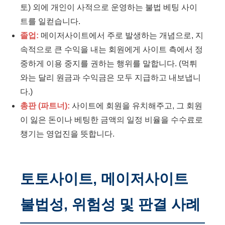
토) 외에 개인이 사적으로 운영하는 불법 베팅 사이
트를 일컫습니다.
졸업:
메이저사이트에서 주로 발생하는 개념으로, 지
속적으로 큰 수익을 내는 회원에게 사이트 측에서 정
중하게 이용 중지를 권하는 행위를 말합니다. (먹튀
와는 달리 원금과 수익금은 모두 지급하고 내보냅니
다.)
총판 (파트너):
사이트에 회원을 유치해주고, 그 회원
이 잃은 돈이나 베팅한 금액의 일정 비율을 수수료로
챙기는 영업진을 뜻합니다.
토토사이트, 메이저사이트
불법성, 위험성 및 판결 사례