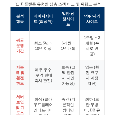
[표 1] 플랫폼 유형별 심층 스펙 비교 및 위험도 분석
일반 신
분석
메이저사이
먹튀/사기
생사이
항목
트 (최상위)
사이트
트
1주일 ~ 3
평균
최소 5년 ~
6개월 ~
개월 (수
운영
10년 이상
1년 내외
시로 변
기간
경)
자본
보통 (고
없음 (환
매우 우수
력 및
액 환전
전 요구
(수억 원대
환전
시 지연
시 계정
즉시 환전)
한도
가능성)
차단)
서버
최상 (클라
중간 (기
최하 (보
보안
우드플레어
본적인
안 무방
및 디
엔터프라이
방어만
비, DB 유
도스