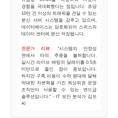
경험을 극대화했다는 점입니다. 초당
10만 건 이상의 트래픽을 견딜 수 있는
분산 서버 시스템을 갖추고 있으며,
데이터베이스는 암호화되어 스위스의
데이터 센터에 분산 저장됩니다.
전문가 리뷰:
"시스템의 안정성
면에서 타의 추종을 불허합니다.
실시간 라이브 베팅의 딜레이를 0.5초
미만으로 줄인 점이 돋보입니다.
하지만 구축 비용이 수억 원대에 달해
막대한 자본력을 가진 최상위권 운영
조직만이 사용할 수 있는 엔드급
솔루션입니다." - IT 보안 분석가 김모
씨