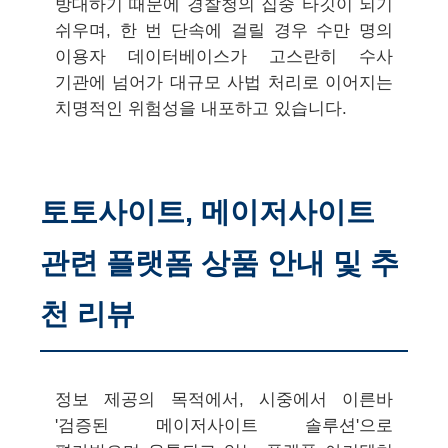
방대하기 때문에 경찰청의 집중 타깃이 되기
쉬우며, 한 번 단속에 걸릴 경우 수만 명의
이용자 데이터베이스가 고스란히 수사
기관에 넘어가 대규모 사법 처리로 이어지는
치명적인 위험성을 내포하고 있습니다.
토토사이트, 메이저사이트
관련 플랫폼 상품 안내 및 추
천 리뷰
정보 제공의 목적에서, 시중에서 이른바
'검증된 메이저사이트 솔루션'으로