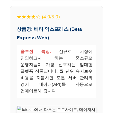
★★★★☆ (4.0/5.0)
상품명: 베타 익스프레스 (Beta
Express Web)
솔루션 특징:
신규로 시장에
진입하고자 하는 중소규모
운영자들이 가장 선호하는 임대형
플랫폼 상품입니다. 월 단위 유지보수
비용을 지불하면 모든 서버 관리와
경기 데이터(API)를 자동으로
업데이트해 줍니다.