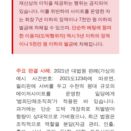
재산상의 이익을 제공하는 행위는 금지되어
있습니다. 이를 위반하여 사이트를 운영한 자
는 최장 7년 이하의 징역이나 7천만 원 이하의
벌금에 처해질 수 있으며,
단순히 베팅에 참여
한 이용자(도박행위자) 역시 5년 이하의 징역
이나 5천만 원 이하의 벌금
에 처해집니다.
주요 판결 사례:
2021년 대법원 판례(가상의
예시 사건번호: 2021도1234)에 따르면,
필리핀에 서버를 두고 수천억 원대 규모의
메이저사이트를 운영한 일당에게
'범죄단체조직죄'가 적용된 바 있습니다.
과거에는 단순 도박 개장죄로 처벌받아
형량이 상대적으로 가벼웠으나, 최근 법원은
조직적으로 역할을 분담(자금 관리, 인출,