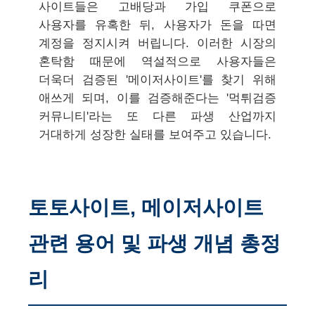
사이트들은 고배당과 가입 쿠폰으로
사용자를 유혹한 뒤, 사용자가 돈을 따면
계정을 정지시켜 버립니다. 이러한 시장의
혼탁함 때문에 역설적으로 사용자들은
더욱더 검증된 '메이저사이트'를 찾기 위해
애쓰게 되며, 이를 검증해준다는 '먹튀검증
커뮤니티'라는 또 다른 파생 산업까지
거대하게 성장한 실태를 보여주고 있습니다.
토토사이트, 메이저사이트
관련 용어 및 파생 개념 총정
리