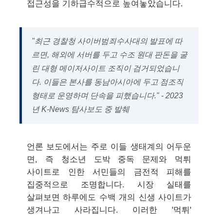
접근성을 기하급수적으로 높여놓았습니다.
"최근 경찰청 사이버범죄수사대의 발표에 따
르면, 해외에 서버를 두고 수조 원대 판돈을 굴
린 대형 메이저사이트 조직이 검거되었습니
다. 이들은 본사를 동남아시아에 두고 점조직
형태로 운영하며 단속을 피했습니다." - 2023
년 K-News 탐사보도 중 발췌
언론 보도에서는 주로 이들 생태계의 어두운
면, 즉 청소년 도박 중독 문제와 먹튀
사이트로 인한 서민들의 금전적 피해를
집중적으로 조명합니다. 시장 실태를
살펴보면 하루에도 수백 개의 신생 사이트가
생겨나고 사라집니다. 이러한 '먹튀'