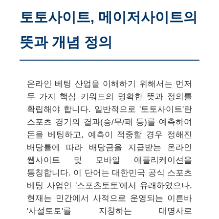
토토사이트, 메이저사이트의
뜻과 개념 정의
온라인 베팅 산업을 이해하기 위해서는 먼저
두 가지 핵심 키워드의 명확한 뜻과 정의를
확립해야 합니다. 일반적으로 '토토사이트'란
스포츠 경기의 결과(승/무/패 등)를 예측하여
돈을 베팅하고, 예측이 적중할 경우 정해진
배당률에 따라 배당금을 지급받는 온라인
웹사이트 및 모바일 애플리케이션을
통칭합니다. 이 단어는 대한민국 공식 스포츠
베팅 사업인 '스포츠토토'에서 유래하였으나,
현재는 민간에서 사적으로 운영되는 이른바
'사설토토'를 지칭하는 대명사로