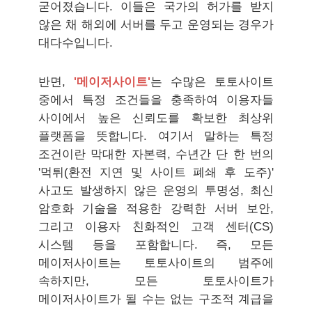
굳어졌습니다. 이들은 국가의 허가를 받지
않은 채 해외에 서버를 두고 운영되는 경우가
대다수입니다.
반면,
'메이저사이트'
는 수많은 토토사이트
중에서 특정 조건들을 충족하여 이용자들
사이에서 높은 신뢰도를 확보한 최상위
플랫폼을 뜻합니다. 여기서 말하는 특정
조건이란 막대한 자본력, 수년간 단 한 번의
'먹튀(환전 지연 및 사이트 폐쇄 후 도주)'
사고도 발생하지 않은 운영의 투명성, 최신
암호화 기술을 적용한 강력한 서버 보안,
그리고 이용자 친화적인 고객 센터(CS)
시스템 등을 포함합니다. 즉, 모든
메이저사이트는 토토사이트의 범주에
속하지만, 모든 토토사이트가
메이저사이트가 될 수는 없는 구조적 계급을