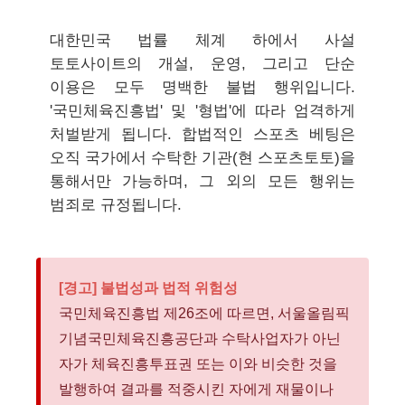
대한민국 법률 체계 하에서 사설
토토사이트의 개설, 운영, 그리고 단순
이용은 모두 명백한 불법 행위입니다.
'국민체육진흥법' 및 '형법'에 따라 엄격하게
처벌받게 됩니다. 합법적인 스포츠 베팅은
오직 국가에서 수탁한 기관(현 스포츠토토)을
통해서만 가능하며, 그 외의 모든 행위는
범죄로 규정됩니다.
[경고] 불법성과 법적 위험성
국민체육진흥법 제26조에 따르면, 서울올림픽
기념국민체육진흥공단과 수탁사업자가 아닌
자가 체육진흥투표권 또는 이와 비슷한 것을
발행하여 결과를 적중시킨 자에게 재물이나