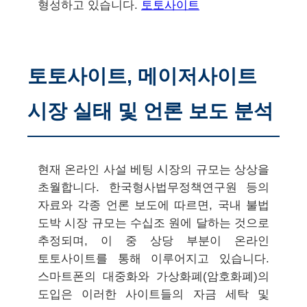
형성하고 있습니다.
토토사이트
토토사이트, 메이저사이트
시장 실태 및 언론 보도 분석
현재 온라인 사설 베팅 시장의 규모는 상상을
초월합니다. 한국형사법무정책연구원 등의
자료와 각종 언론 보도에 따르면, 국내 불법
도박 시장 규모는 수십조 원에 달하는 것으로
추정되며, 이 중 상당 부분이 온라인
토토사이트를 통해 이루어지고 있습니다.
스마트폰의 대중화와 가상화폐(암호화폐)의
도입은 이러한 사이트들의 자금 세탁 및