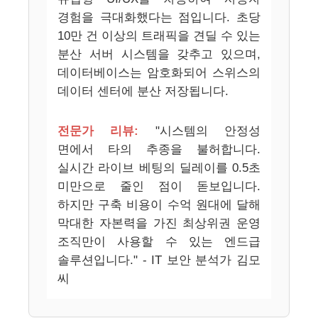
경험을 극대화했다는 점입니다. 초당
10만 건 이상의 트래픽을 견딜 수 있는
분산 서버 시스템을 갖추고 있으며,
데이터베이스는 암호화되어 스위스의
데이터 센터에 분산 저장됩니다.
전문가 리뷰:
"시스템의 안정성
면에서 타의 추종을 불허합니다.
실시간 라이브 베팅의 딜레이를 0.5초
미만으로 줄인 점이 돋보입니다.
하지만 구축 비용이 수억 원대에 달해
막대한 자본력을 가진 최상위권 운영
조직만이 사용할 수 있는 엔드급
솔루션입니다." - IT 보안 분석가 김모
씨