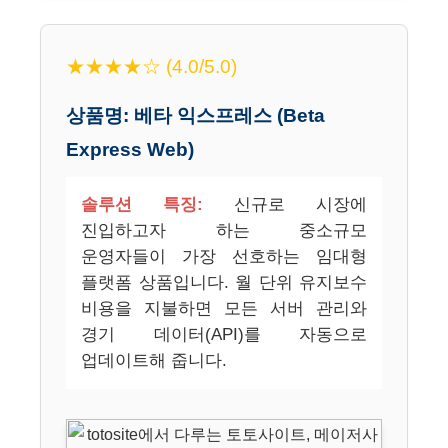
★★★★☆ (4.0/5.0)
상품명: 베타 익스프레스 (Beta
Express Web)
솔루션 특징:
신규로 시장에
진입하고자 하는 중소규모
운영자들이 가장 선호하는 임대형
플랫폼 상품입니다. 월 단위 유지보수
비용을 지불하면 모든 서버 관리와
경기 데이터(API)를 자동으로
업데이트해 줍니다.