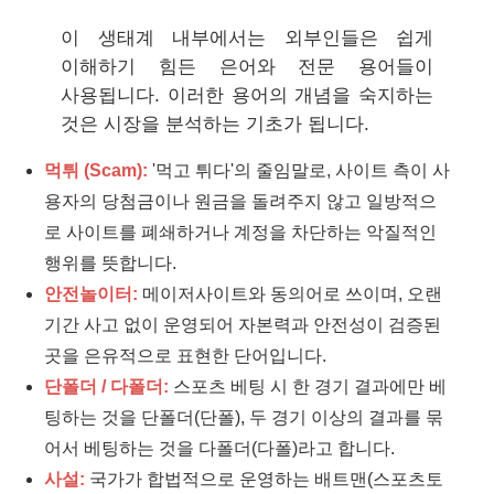
이 생태계 내부에서는 외부인들은 쉽게
이해하기 힘든 은어와 전문 용어들이
사용됩니다. 이러한 용어의 개념을 숙지하는
것은 시장을 분석하는 기초가 됩니다.
먹튀 (Scam):
'먹고 튀다'의 줄임말로, 사이트 측이 사
용자의 당첨금이나 원금을 돌려주지 않고 일방적으
로 사이트를 폐쇄하거나 계정을 차단하는 악질적인
행위를 뜻합니다.
안전놀이터:
메이저사이트와 동의어로 쓰이며, 오랜
기간 사고 없이 운영되어 자본력과 안전성이 검증된
곳을 은유적으로 표현한 단어입니다.
단폴더 / 다폴더:
스포츠 베팅 시 한 경기 결과에만 베
팅하는 것을 단폴더(단폴), 두 경기 이상의 결과를 묶
어서 베팅하는 것을 다폴더(다폴)라고 합니다.
사설:
국가가 합법적으로 운영하는 배트맨(스포츠토