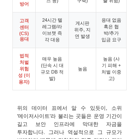
즈 등)
구축)
출 위험)
방어
24시간 텔
응대 없음
고객
게시판
레그램/라
혹은 협
센터
위주, 지
이브챗 즉
박/추가
(CS)
연 발생
응대
각 대응
입금 요구
법적
매우 높음
높음 (사
처벌
(단속 시 대
기 피해 +
위험
높음
규모 DB 적
처벌 이중
성 (이
발)
고)
용자)
위의 데이터 표에서 알 수 있듯이, 소위
'메이저사이트'라 불리는 곳들은 운영 기간이
길고 보안 인프라에 막대한 자금을
투자합니다. 그러나 역설적으로 그 규모가