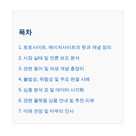
목차
1. 토토사이트, 메이저사이트의 뜻과 개념 정의
2. 시장 실태 및 언론 보도 분석
3. 관련 용어 및 파생 개념 총정리
4. 불법성, 위험성 및 주요 판결 사례
5. 심층 분석 표 및 데이터 시각화
6. 관련 플랫폼 상품 안내 및 추천 리뷰
7. 미래 전망 및 마무리 인사