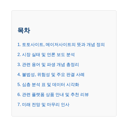
목차
1. 토토사이트, 메이저사이트의 뜻과 개념 정의
2. 시장 실태 및 언론 보도 분석
3. 관련 용어 및 파생 개념 총정리
4. 불법성, 위험성 및 주요 판결 사례
5. 심층 분석 표 및 데이터 시각화
6. 관련 플랫폼 상품 안내 및 추천 리뷰
7. 미래 전망 및 마무리 인사