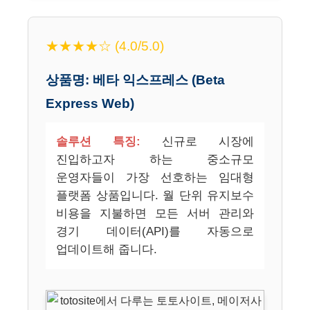
★★★★☆ (4.0/5.0)
상품명: 베타 익스프레스 (Beta
Express Web)
솔루션 특징:
신규로 시장에
진입하고자 하는 중소규모
운영자들이 가장 선호하는 임대형
플랫폼 상품입니다. 월 단위 유지보수
비용을 지불하면 모든 서버 관리와
경기 데이터(API)를 자동으로
업데이트해 줍니다.