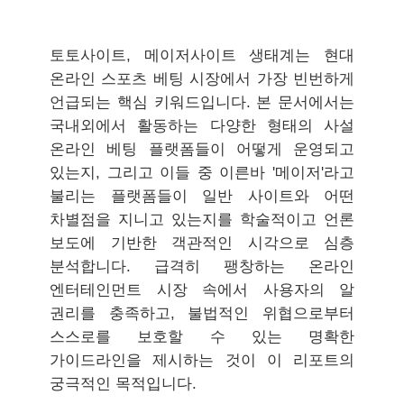
토토사이트, 메이저사이트 생태계는 현대
온라인 스포츠 베팅 시장에서 가장 빈번하게
언급되는 핵심 키워드입니다. 본 문서에서는
국내외에서 활동하는 다양한 형태의 사설
온라인 베팅 플랫폼들이 어떻게 운영되고
있는지, 그리고 이들 중 이른바 '메이저'라고
불리는 플랫폼들이 일반 사이트와 어떤
차별점을 지니고 있는지를 학술적이고 언론
보도에 기반한 객관적인 시각으로 심층
분석합니다. 급격히 팽창하는 온라인
엔터테인먼트 시장 속에서 사용자의 알
권리를 충족하고, 불법적인 위협으로부터
스스로를 보호할 수 있는 명확한
가이드라인을 제시하는 것이 이 리포트의
궁극적인 목적입니다.