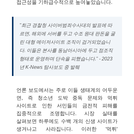
접근성을 기하급수적으로 높여놓았습니다.
"최근 경찰청 사이버범죄수사대의 발표에 따
르면, 해외에 서버를 두고 수조 원대 판돈을 굴
린 대형 메이저사이트 조직이 검거되었습니
다. 이들은 본사를 동남아시아에 두고 점조직
형태로 운영하며 단속을 피했습니다." - 2023
년 K-News 탐사보도 중 발췌
언론 보도에서는 주로 이들 생태계의 어두운
면, 즉 청소년 도박 중독 문제와 먹튀
사이트로 인한 서민들의 금전적 피해를
집중적으로 조명합니다. 시장 실태를
살펴보면 하루에도 수백 개의 신생 사이트가
생겨나고 사라집니다. 이러한 '먹튀'