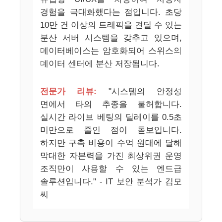
경험을 극대화했다는 점입니다. 초당
10만 건 이상의 트래픽을 견딜 수 있는
분산 서버 시스템을 갖추고 있으며,
데이터베이스는 암호화되어 스위스의
데이터 센터에 분산 저장됩니다.
전문가 리뷰:
"시스템의 안정성
면에서 타의 추종을 불허합니다.
실시간 라이브 베팅의 딜레이를 0.5초
미만으로 줄인 점이 돋보입니다.
하지만 구축 비용이 수억 원대에 달해
막대한 자본력을 가진 최상위권 운영
조직만이 사용할 수 있는 엔드급
솔루션입니다." - IT 보안 분석가 김모
씨