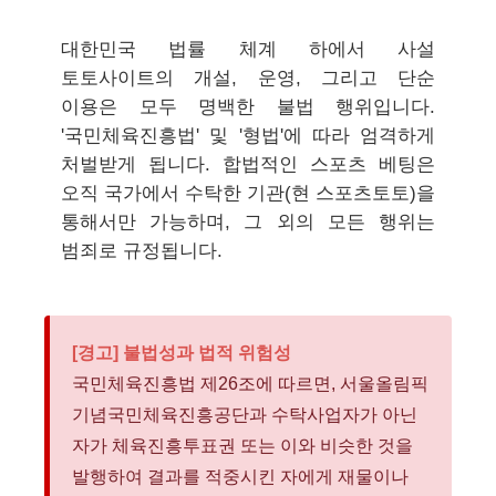
대한민국 법률 체계 하에서 사설
토토사이트의 개설, 운영, 그리고 단순
이용은 모두 명백한 불법 행위입니다.
'국민체육진흥법' 및 '형법'에 따라 엄격하게
처벌받게 됩니다. 합법적인 스포츠 베팅은
오직 국가에서 수탁한 기관(현 스포츠토토)을
통해서만 가능하며, 그 외의 모든 행위는
범죄로 규정됩니다.
[경고] 불법성과 법적 위험성
국민체육진흥법 제26조에 따르면, 서울올림픽
기념국민체육진흥공단과 수탁사업자가 아닌
자가 체육진흥투표권 또는 이와 비슷한 것을
발행하여 결과를 적중시킨 자에게 재물이나