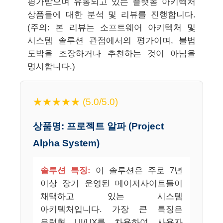
평가받으며 유통되고 있는 플랫폼 아키텍처
상품들에 대한 분석 및 리뷰를 진행합니다.
(주의: 본 리뷰는 소프트웨어 아키텍처 및
시스템 솔루션 관점에서의 평가이며, 불법
도박을 조장하거나 추천하는 것이 아님을
명시합니다.)
★★★★★ (5.0/5.0)
상품명: 프로젝트 알파 (Project
Alpha System)
솔루션 특징:
이 솔루션은 주로 7년
이상 장기 운영된 메이저사이트들이
채택하고 있는 시스템
아키텍처입니다. 가장 큰 특징은
유럽형 UI/UX를 차용하여 사용자