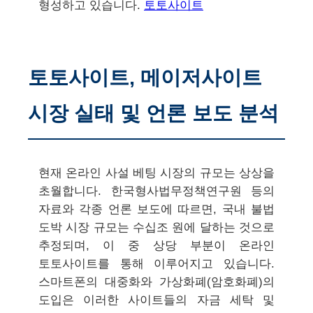
형성하고 있습니다.
토토사이트
토토사이트, 메이저사이트
시장 실태 및 언론 보도 분석
현재 온라인 사설 베팅 시장의 규모는 상상을
초월합니다. 한국형사법무정책연구원 등의
자료와 각종 언론 보도에 따르면, 국내 불법
도박 시장 규모는 수십조 원에 달하는 것으로
추정되며, 이 중 상당 부분이 온라인
토토사이트를 통해 이루어지고 있습니다.
스마트폰의 대중화와 가상화폐(암호화폐)의
도입은 이러한 사이트들의 자금 세탁 및